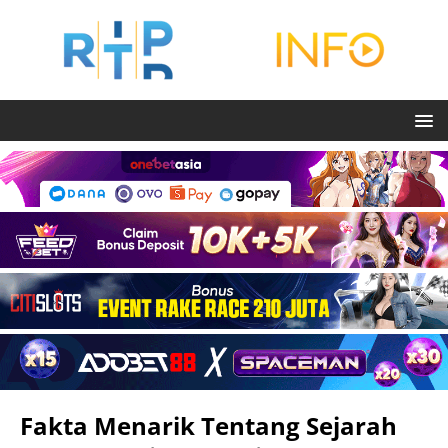
Fakta Menarik Tentang Sejarah