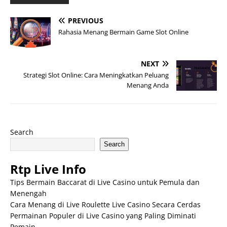
PREVIOUS
Rahasia Menang Bermain Game Slot Online
NEXT
Strategi Slot Online: Cara Meningkatkan Peluang
Menang Anda
Search
Search
Rtp Live Info
Tips Bermain Baccarat di Live Casino untuk Pemula dan
Menengah
Cara Menang di Live Roulette Live Casino Secara Cerdas
Permainan Populer di Live Casino yang Paling Diminati
Pemain