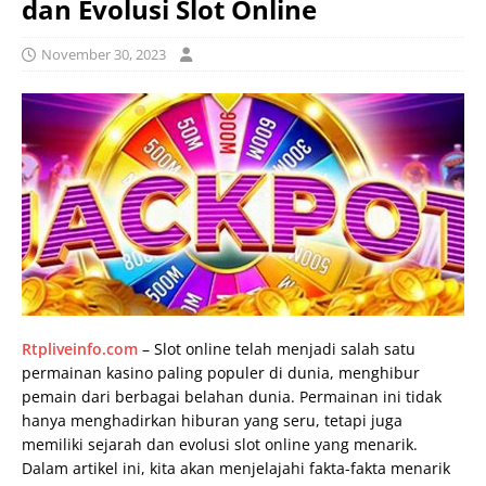
dan Evolusi Slot Online
November 30, 2023
Rtpliveinfo.com
– Slot online telah menjadi salah satu
permainan kasino paling populer di dunia, menghibur
pemain dari berbagai belahan dunia. Permainan ini tidak
hanya menghadirkan hiburan yang seru, tetapi juga
memiliki sejarah dan
evolusi slot online
yang menarik.
Dalam artikel ini, kita akan menjelajahi fakta-fakta menarik