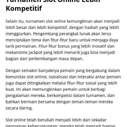
Kompetitif
Selain itu, turnamen slot online kemungkinan akan menjadi
lebih besar dan lebih kompetitif, dengan hadiah yang lebih
menggiurkan. Pengembang perangkat lunak akan terus
menciptakan tema dan fitur-fitur baru untuk menjaga daya
tarik permainan. Fitur-fitur bonus yang lebih inovatif dan
mekanisme jackpot yang lebih menarik juga bisa menjadi
bagian dari perkembangan masa depan.
Dengan semakin banyaknya pemain yang bergabung dalam
komunitas slot online, sosialisasi dan interaksi antar pemain
juga dapat ditingkatkan melalui fitur-fitur sosial yang lebih
kuat. Ini akan memungkinkan pemain untuk berbagi
pengalaman mereka, berkompetisi dalam turnamen, dan
bahkan bermain bersama dengan teman-teman mereka
secara daring.
Slot online telah berubah menjadi lebih dari sekadar
permainan keberuntungan; mereka telah menjadi bagian