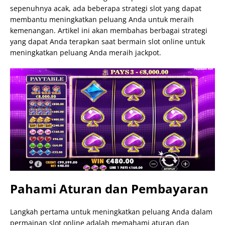
sepenuhnya acak, ada beberapa strategi slot yang dapat
membantu meningkatkan peluang Anda untuk meraih
kemenangan. Artikel ini akan membahas berbagai strategi
yang dapat Anda terapkan saat bermain slot online untuk
meningkatkan peluang Anda meraih jackpot.
Pahami Aturan dan Pembayaran
Langkah pertama untuk meningkatkan peluang Anda dalam
permainan slot online adalah memahami aturan dan