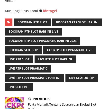
Anda!
Kunjungi Situs Kami di
idntogel
BOCORAN RTP SLOT
BOCORAN RTP SLOT HARI INI
BOCORAN RTP SLOT HARI INI LIVE
BOCORAN RTP SLOT PRAGMATIC HARI INI 2023
BOCORAN SLOT RTP
CEK RTP SLOT PRAGMATIC LIVE
LIVE RTP SLOT
LIVE RTP SLOT HARI INI
LIVE RTP SLOT PRAGMATIC
LIVE RTP SLOT PRAGMATIC HARI INI
LIVE SLOT 88 RTP
LIVE SLOT RTP
PREVIOUS
Fakta Menarik Tentang Sejarah dan Evolusi Slot