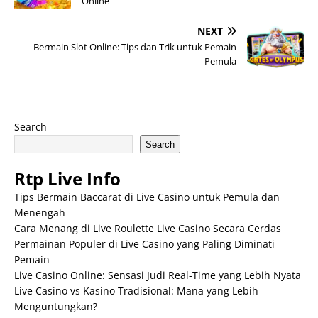
Online
NEXT
Bermain Slot Online: Tips dan Trik untuk Pemain
Pemula
Search
Search
Rtp Live Info
Tips Bermain Baccarat di Live Casino untuk Pemula dan
Menengah
Cara Menang di Live Roulette Live Casino Secara Cerdas
Permainan Populer di Live Casino yang Paling Diminati
Pemain
Live Casino Online: Sensasi Judi Real-Time yang Lebih Nyata
Live Casino vs Kasino Tradisional: Mana yang Lebih
Menguntungkan?