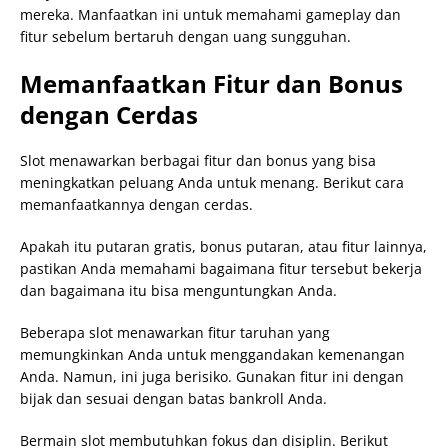
mereka. Manfaatkan ini untuk memahami gameplay dan
fitur sebelum bertaruh dengan uang sungguhan.
Memanfaatkan Fitur dan Bonus
dengan Cerdas
Slot menawarkan berbagai fitur dan bonus yang bisa
meningkatkan peluang Anda untuk menang. Berikut cara
memanfaatkannya dengan cerdas.
Apakah itu putaran gratis, bonus putaran, atau fitur lainnya,
pastikan Anda memahami bagaimana fitur tersebut bekerja
dan bagaimana itu bisa menguntungkan Anda.
Beberapa slot menawarkan fitur taruhan yang
memungkinkan Anda untuk menggandakan kemenangan
Anda. Namun, ini juga berisiko. Gunakan fitur ini dengan
bijak dan sesuai dengan batas bankroll Anda.
Bermain slot membutuhkan fokus dan disiplin. Berikut