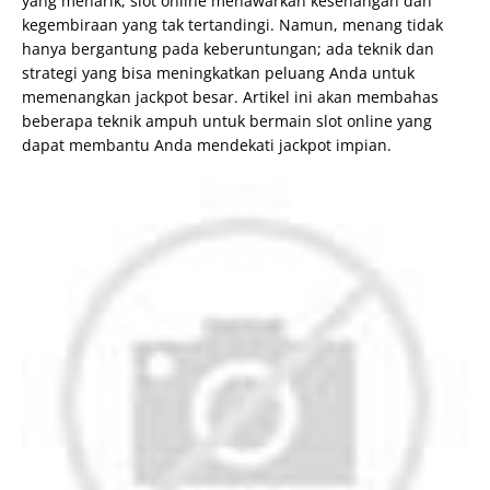
yang menarik, slot online menawarkan kesenangan dan
kegembiraan yang tak tertandingi. Namun, menang tidak
hanya bergantung pada keberuntungan; ada teknik dan
strategi yang bisa meningkatkan peluang Anda untuk
memenangkan jackpot besar. Artikel ini akan membahas
beberapa teknik ampuh untuk bermain slot online yang
dapat membantu Anda mendekati jackpot impian.