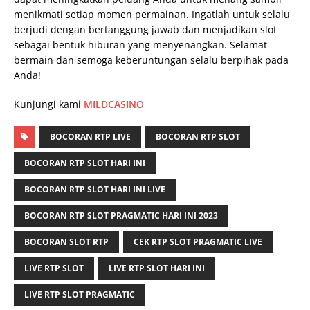
menikmati setiap momen permainan. Ingatlah untuk selalu
berjudi dengan bertanggung jawab dan menjadikan slot
sebagai bentuk hiburan yang menyenangkan. Selamat
bermain dan semoga keberuntungan selalu berpihak pada
Anda!
Kunjungi kami
MILDCASINO
BOCORAN RTP LIVE
BOCORAN RTP SLOT
BOCORAN RTP SLOT HARI INI
BOCORAN RTP SLOT HARI INI LIVE
BOCORAN RTP SLOT PRAGMATIC HARI INI 2023
BOCORAN SLOT RTP
CEK RTP SLOT PRAGMATIC LIVE
LIVE RTP SLOT
LIVE RTP SLOT HARI INI
LIVE RTP SLOT PRAGMATIC