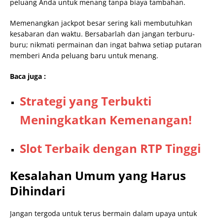
peluang Anda untuk menang tanpa biaya tambahan.
Memenangkan jackpot besar sering kali membutuhkan
kesabaran dan waktu. Bersabarlah dan jangan terburu-
buru; nikmati permainan dan ingat bahwa setiap putaran
memberi Anda peluang baru untuk menang.
Baca juga :
Strategi yang Terbukti
Meningkatkan Kemenangan!
Slot Terbaik dengan RTP Tinggi
Kesalahan Umum yang Harus
Dihindari
Jangan tergoda untuk terus bermain dalam upaya untuk