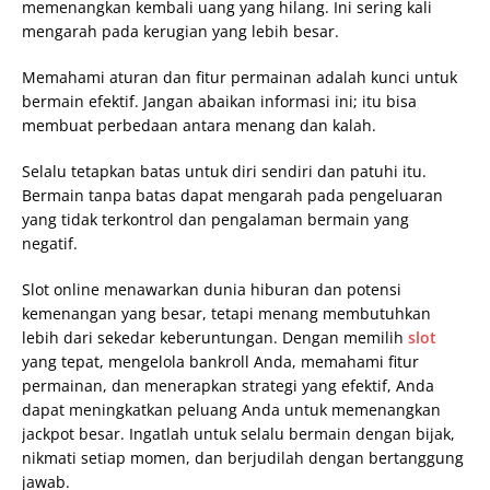
memenangkan kembali uang yang hilang. Ini sering kali
mengarah pada kerugian yang lebih besar.
Memahami aturan dan fitur permainan adalah kunci untuk
bermain efektif. Jangan abaikan informasi ini; itu bisa
membuat perbedaan antara menang dan kalah.
Selalu tetapkan batas untuk diri sendiri dan patuhi itu.
Bermain tanpa batas dapat mengarah pada pengeluaran
yang tidak terkontrol dan pengalaman bermain yang
negatif.
Slot online menawarkan dunia hiburan dan potensi
kemenangan yang besar, tetapi menang membutuhkan
lebih dari sekedar keberuntungan. Dengan memilih
slot
yang tepat, mengelola bankroll Anda, memahami fitur
permainan, dan menerapkan strategi yang efektif, Anda
dapat meningkatkan peluang Anda untuk memenangkan
jackpot besar. Ingatlah untuk selalu bermain dengan bijak,
nikmati setiap momen, dan berjudilah dengan bertanggung
jawab.