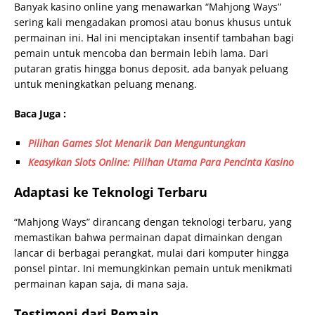
Banyak kasino online yang menawarkan “Mahjong Ways”
sering kali mengadakan promosi atau bonus khusus untuk
permainan ini. Hal ini menciptakan insentif tambahan bagi
pemain untuk mencoba dan bermain lebih lama. Dari
putaran gratis hingga bonus deposit, ada banyak peluang
untuk meningkatkan peluang menang.
Baca Juga :
Pilihan Games Slot Menarik Dan Menguntungkan
Keasyikan Slots Online: Pilihan Utama Para Pencinta Kasino
Adaptasi ke Teknologi Terbaru
“Mahjong Ways” dirancang dengan teknologi terbaru, yang
memastikan bahwa permainan dapat dimainkan dengan
lancar di berbagai perangkat, mulai dari komputer hingga
ponsel pintar. Ini memungkinkan pemain untuk menikmati
permainan kapan saja, di mana saja.
Testimoni dari Pemain