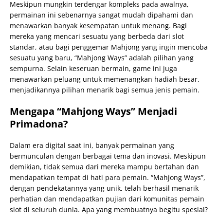
Meskipun mungkin terdengar kompleks pada awalnya,
permainan ini sebenarnya sangat mudah dipahami dan
menawarkan banyak kesempatan untuk menang. Bagi
mereka yang mencari sesuatu yang berbeda dari slot
standar, atau bagi penggemar Mahjong yang ingin mencoba
sesuatu yang baru, “Mahjong Ways” adalah pilihan yang
sempurna. Selain keseruan bermain, game ini juga
menawarkan peluang untuk memenangkan hadiah besar,
menjadikannya pilihan menarik bagi semua jenis pemain.
Mengapa “Mahjong Ways” Menjadi
Primadona?
Dalam era digital saat ini, banyak permainan yang
bermunculan dengan berbagai tema dan inovasi. Meskipun
demikian, tidak semua dari mereka mampu bertahan dan
mendapatkan tempat di hati para pemain. “Mahjong Ways”,
dengan pendekatannya yang unik, telah berhasil menarik
perhatian dan mendapatkan pujian dari komunitas pemain
slot di seluruh dunia. Apa yang membuatnya begitu spesial?