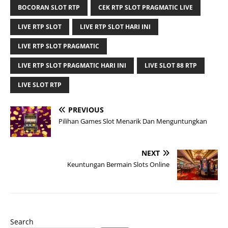
BOCORAN SLOT RTP
CEK RTP SLOT PRAGMATIC LIVE
LIVE RTP SLOT
LIVE RTP SLOT HARI INI
LIVE RTP SLOT PRAGMATIC
LIVE RTP SLOT PRAGMATIC HARI INI
LIVE SLOT 88 RTP
LIVE SLOT RTP
PREVIOUS
Pilihan Games Slot Menarik Dan Menguntungkan
NEXT
Keuntungan Bermain Slots Online
Search