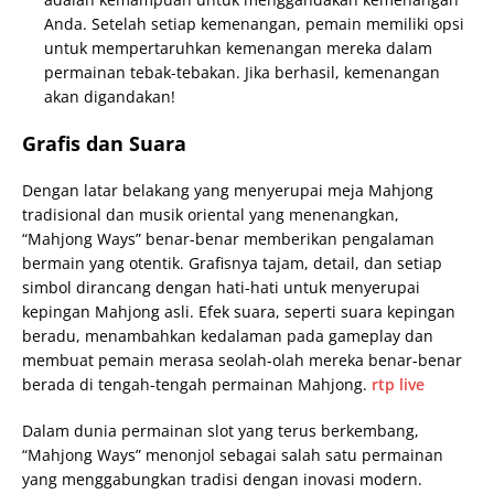
Anda. Setelah setiap kemenangan, pemain memiliki opsi
untuk mempertaruhkan kemenangan mereka dalam
permainan tebak-tebakan. Jika berhasil, kemenangan
akan digandakan!
Grafis dan Suara
Dengan latar belakang yang menyerupai meja Mahjong
tradisional dan musik oriental yang menenangkan,
“Mahjong Ways” benar-benar memberikan pengalaman
bermain yang otentik. Grafisnya tajam, detail, dan setiap
simbol dirancang dengan hati-hati untuk menyerupai
kepingan Mahjong asli. Efek suara, seperti suara kepingan
beradu, menambahkan kedalaman pada gameplay dan
membuat pemain merasa seolah-olah mereka benar-benar
berada di tengah-tengah permainan Mahjong.
rtp live
Dalam dunia permainan slot yang terus berkembang,
“Mahjong Ways” menonjol sebagai salah satu permainan
yang menggabungkan tradisi dengan inovasi modern.