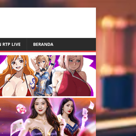
 RTP LIVE
BERANDA