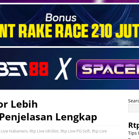
or Lebih
Sear
Penjelasan Lengkap
Rtp
 Live Habanero
,
Rtp Live IdnSlot
,
Rtp Live PG Soft
,
Rtp Live
Tips 