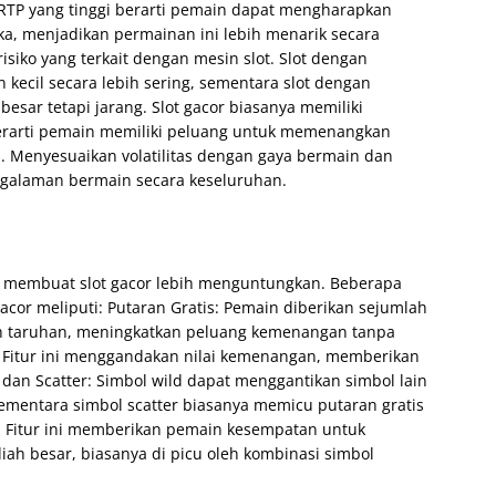
RTP yang tinggi berarti pemain dapat mengharapkan
ka, menjadikan permainan ini lebih menarik secara
 risiko yang terkait dengan mesin slot. Slot dengan
kecil secara lebih sering, sementara slot dengan
esar tetapi jarang. Slot gacor biasanya memiliki
 berarti pemain memiliki peluang untuk memenangkan
. Menyesuaikan volatilitas dengan gaya bermain dan
galaman bermain secara keseluruhan.
g membuat slot gacor lebih menguntungkan. Beberapa
acor meliputi: Putaran Gratis: Pemain diberikan sejumlah
 taruhan, meningkatkan peluang kemenangan tanpa
Fitur ini menggandakan nilai kemenangan, memberikan
dan Scatter: Simbol wild dapat menggantikan simbol lain
entara simbol scatter biasanya memicu putaran gratis
s: Fitur ini memberikan pemain kesempatan untuk
h besar, biasanya di picu oleh kombinasi simbol