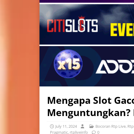
Mengapa Slot Gac
Menguntungkan? 
July 11, 2024
Bocoran Rtp Live
,
Rtp
Pragmatic
,
rtpliveinfo
0