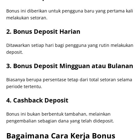
Bonus ini diberikan untuk pengguna baru yang pertama kali
melakukan setoran.
2. Bonus Deposit Harian
Ditawarkan setiap hari bagi pengguna yang rutin melakukan
deposit.
3. Bonus Deposit Mingguan atau Bulanan
Biasanya berupa persentase tetap dari total setoran selama
periode tertentu.
4. Cashback Deposit
Bonus ini bukan berbentuk tambahan, melainkan
pengembalian sebagian dana yang telah dideposit.
Bagaimana Cara Kerja Bonus