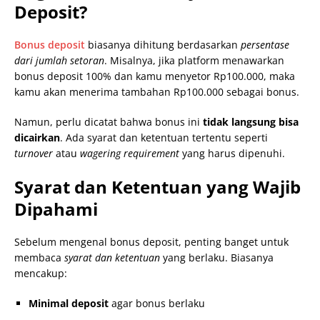
Deposit?
Bonus deposit
biasanya dihitung berdasarkan
persentase
dari jumlah setoran
. Misalnya, jika platform menawarkan
bonus deposit 100% dan kamu menyetor Rp100.000, maka
kamu akan menerima tambahan Rp100.000 sebagai bonus.
Namun, perlu dicatat bahwa bonus ini
tidak langsung bisa
dicairkan
. Ada syarat dan ketentuan tertentu seperti
turnover
atau
wagering requirement
yang harus dipenuhi.
Syarat dan Ketentuan yang Wajib
Dipahami
Sebelum mengenal bonus deposit, penting banget untuk
membaca
syarat dan ketentuan
yang berlaku. Biasanya
mencakup:
Minimal deposit
agar bonus berlaku