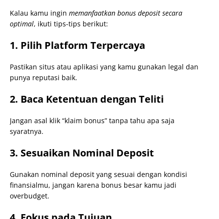
Kalau kamu ingin
memanfaatkan bonus deposit secara
optimal
, ikuti tips-tips berikut:
1. Pilih Platform Terpercaya
Pastikan situs atau aplikasi yang kamu gunakan legal dan
punya reputasi baik.
2. Baca Ketentuan dengan Teliti
Jangan asal klik “klaim bonus” tanpa tahu apa saja
syaratnya.
3. Sesuaikan Nominal Deposit
Gunakan nominal deposit yang sesuai dengan kondisi
finansialmu, jangan karena bonus besar kamu jadi
overbudget.
4. Fokus pada Tujuan