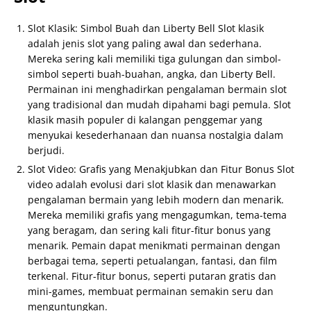
Slot Klasik: Simbol Buah dan Liberty Bell Slot klasik
adalah jenis slot yang paling awal dan sederhana.
Mereka sering kali memiliki tiga gulungan dan simbol-
simbol seperti buah-buahan, angka, dan Liberty Bell.
Permainan ini menghadirkan pengalaman bermain slot
yang tradisional dan mudah dipahami bagi pemula. Slot
klasik masih populer di kalangan penggemar yang
menyukai kesederhanaan dan nuansa nostalgia dalam
berjudi.
Slot Video: Grafis yang Menakjubkan dan Fitur Bonus Slot
video adalah evolusi dari slot klasik dan menawarkan
pengalaman bermain yang lebih modern dan menarik.
Mereka memiliki grafis yang mengagumkan, tema-tema
yang beragam, dan sering kali fitur-fitur bonus yang
menarik. Pemain dapat menikmati permainan dengan
berbagai tema, seperti petualangan, fantasi, dan film
terkenal. Fitur-fitur bonus, seperti putaran gratis dan
mini-games, membuat permainan semakin seru dan
menguntungkan.