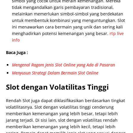
simbol yang cocok untuk meraih kemenangan. Mereka
tidak mengandalkan garis pembayaran tradisional,
melainkan memerlukan simbol-simbol yang berdekatan
untuk membentuk kombinasi yang menguntungkan. Slot
ini menawarkan cara bermain yang unik dan sering kali
menghadirkan potensi kemenangan yang besar.
rtp live
info
Baca Juga :
Mengenal Ragam Jenis Slot Online yang Ada di Pasaran
Menyusun Strategi Dalam Bermain Slot Online
Slot dengan Volatilitas Tinggi
Rendah Slot juga dapat diklasifikasikan berdasarkan tingkat
volatilitasnya. Slot dengan volatilitas tinggi cenderung
memberikan kemenangan yang lebih besar, tetapi lebih
jarang terjadi. Di sisi lain, slot dengan volatilitas rendah
memberikan kemenangan yang lebih kecil, tetapi lebih