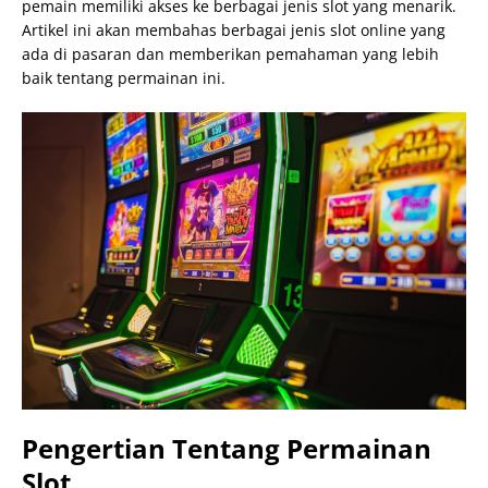
pemain memiliki akses ke berbagai jenis slot yang menarik.
Artikel ini akan membahas berbagai jenis slot online yang
ada di pasaran dan memberikan pemahaman yang lebih
baik tentang permainan ini.
Pengertian Tentang Permainan
Slot