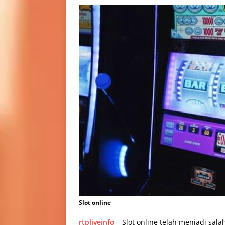
Slot online
rtpliveinfo
– Slot online telah menjadi sal