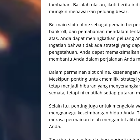
tambahan. Bacalah ulasan, ikuti berita indu
mungkin menawarkan peluang besar.
Bermain slot online sebagai pemain berp
bankroll, dan pemahaman mendalam tenta
atas, Anda dapat meningkatkan peluang An
Ingatlah bahwa tidak ada strategi yang d
pengetahuan, Anda dapat memaksimalkan 
membantu Anda dalam perjalanan Anda mera
Dalam permainan slot online, kesenangan 
Meskipun penting untuk memiliki strategi 
tetap menjadi hiburan yang menyenangkan
semata, tetapi nikmatilah setiap putaran 
Selain itu, penting juga untuk mengelola 
mengganggu keseimbangan hidup Anda. Tet
merasa permainan telah mengambil alih hid
Anda.
Terakhir, jangan lupa bahwa perjudian har