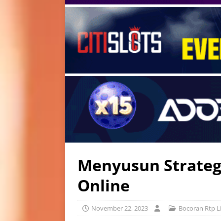
Menyusun Strateg
Online
November 22, 2023
Bocoran Rtp L