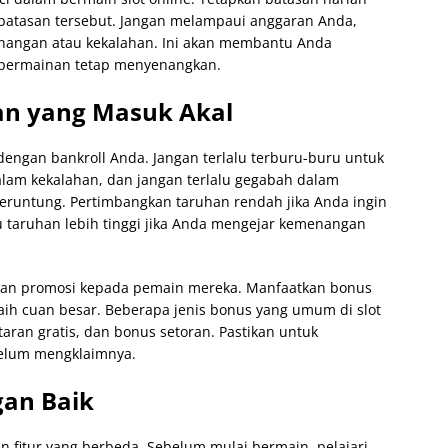
batasan tersebut. Jangan melampaui anggaran Anda,
nangan atau kekalahan. Ini akan membantu Anda
 permainan tetap menyenangkan.
n yang Masuk Akal
dengan bankroll Anda. Jangan terlalu terburu-buru untuk
lam kekalahan, dan jangan terlalu gegabah dalam
eruntung. Pertimbangkan taruhan rendah jika Anda ingin
taruhan lebih tinggi jika Anda mengejar kemenangan
dan promosi kepada pemain mereka. Manfaatkan bonus
ih cuan besar. Beberapa jenis bonus yang umum di slot
aran gratis, dan bonus setoran. Pastikan untuk
elum mengklaimnya.
gan Baik
an fitur yang berbeda. Sebelum mulai bermain, pelajari