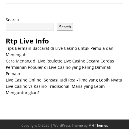
Search
Search
Rtp Live Info
Tips Bermain Baccarat di Live Casino untuk Pemula dan
Menengah
Cara Menang di Live Roulette Live Casino Secara Cerdas
Permainan Populer di Live Casino yang Paling Diminati
Pemain
Live Casino Online: Sensasi Judi Real-Time yang Lebih Nyata
Live Casino vs Kasino Tradisional: Mana yang Lebih
Menguntungkan?
Copyright © 2026 | WordPress Theme by
MH Themes