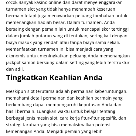
cocok.Banyak kasino online dan darat menyelenggarakan
turnamen slot yang tidak hanya menambah keseruan
bermain tetapi juga menawarkan peluang tambahan untuk
memenangkan hadiah besar. Dalam turnamen, Anda
bersaing dengan pemain lain untuk mencapai skor tertinggi
dalam jumlah putaran yang di tentukan, sering kali dengan
biaya masuk yang rendah atau tanpa biaya sama sekali.
Memanfaatkan turnamen ini bisa menjadi cara yang
ekonomis untuk meningkatkan peluang Anda memenangkan
jackpot sambil bersaing dalam setting yang lebih terstruktur
dan adil.
Tingkatkan Keahlian Anda
Meskipun slot terutama adalah permainan keberuntungan,
memahami detail permainan dan keahlian bermain yang
berkembang dapat mempengaruhi keputusan Anda dan
hasil bermain. Luangkan waktu untuk belajar tentang
berbagai jenis mesin slot, cara kerja fitur-fitur spesifik, dan
strategi taruhan yang bisa memaksimalkan potensi
kemenangan Anda. Menjadi pemain yang lebih