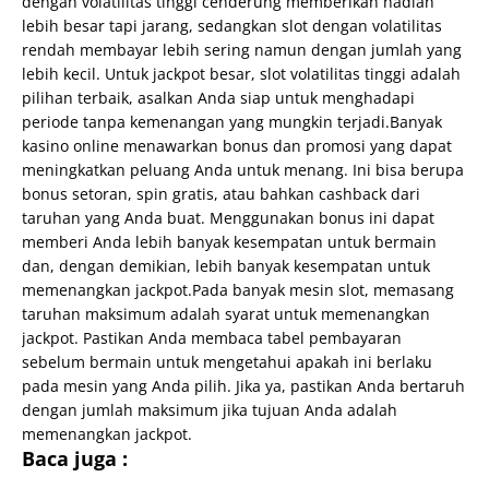
dengan volatilitas tinggi cenderung memberikan hadiah
lebih besar tapi jarang, sedangkan slot dengan volatilitas
rendah membayar lebih sering namun dengan jumlah yang
lebih kecil. Untuk jackpot besar, slot volatilitas tinggi adalah
pilihan terbaik, asalkan Anda siap untuk menghadapi
periode tanpa kemenangan yang mungkin terjadi.Banyak
kasino online menawarkan bonus dan promosi yang dapat
meningkatkan peluang Anda untuk menang. Ini bisa berupa
bonus setoran, spin gratis, atau bahkan cashback dari
taruhan yang Anda buat. Menggunakan bonus ini dapat
memberi Anda lebih banyak kesempatan untuk bermain
dan, dengan demikian, lebih banyak kesempatan untuk
memenangkan jackpot.Pada banyak mesin slot, memasang
taruhan maksimum adalah syarat untuk memenangkan
jackpot. Pastikan Anda membaca tabel pembayaran
sebelum bermain untuk mengetahui apakah ini berlaku
pada mesin yang Anda pilih. Jika ya, pastikan Anda bertaruh
dengan jumlah maksimum jika tujuan Anda adalah
memenangkan jackpot.
Baca juga :