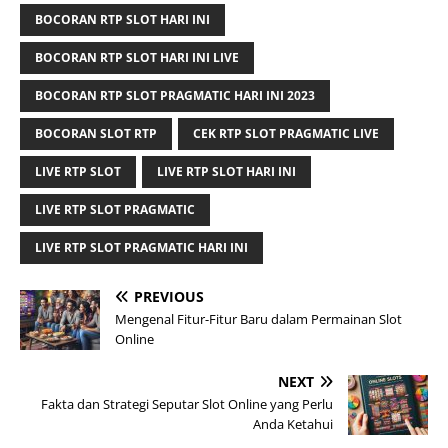
BOCORAN RTP SLOT HARI INI
BOCORAN RTP SLOT HARI INI LIVE
BOCORAN RTP SLOT PRAGMATIC HARI INI 2023
BOCORAN SLOT RTP
CEK RTP SLOT PRAGMATIC LIVE
LIVE RTP SLOT
LIVE RTP SLOT HARI INI
LIVE RTP SLOT PRAGMATIC
LIVE RTP SLOT PRAGMATIC HARI INI
PREVIOUS
Mengenal Fitur-Fitur Baru dalam Permainan Slot
Online
NEXT
Fakta dan Strategi Seputar Slot Online yang Perlu
Anda Ketahui