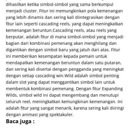
dihasilkan ketika simbol-simbol yang sama berkumpul
menjadi cluster. Fitur ini memungkinkan pola kemenangan
yang lebih dinamis dan sering kali diintegrasikan dengan
fitur lain seperti cascading reels, yang dapat meningkatkan
kemenangan beruntun.Cascading reels, atau reels yang
berputar, adalah fitur di mana simbol-simbol yang menjadi
bagian dari kombinasi pemenang akan menghilang dan
digantikan dengan simbol baru yang jatuh dari atas. Fitur
ini memberikan kesempatan kepada pemain untuk
mendapatkan kemenangan beruntun dalam satu putaran,
dan sering kali disertai dengan pengganda yang meningkat
dengan setiap cascading win.Wild adalah simbol penting
dalam slot yang dapat menggantikan simbol lain untuk
membentuk kombinasi pemenang. Dengan fitur Expanding
Wilds, simbol wild ini dapat mengembang dan menutupi
seluruh reel, meningkatkan kemungkinan kemenangan. Ini
adalah fitur yang sangat menarik, karena sering kali diiringi
dengan animasi yang spektakuler.
Baca juga :