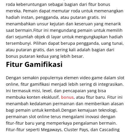
roda keberuntungan sebagai bagian dari fitur bonus
mereka. Pemain dapat memutar roda untuk memenangkan
hadiah instan, pengganda, atau putaran gratis. Ini
menambahkan unsur kejutan dan keseruan yang menarik
saat bermain.Fitur ini mengundang pemain untuk memilih
dari sejumlah objek di layar untuk mengungkapkan hadiah
tersembunyi. Pilihan dapat berupa pengganda, uang tunai,
atau putaran gratis, dan sering kali adalah bagian dari
bonus putaran kedua yang lebih besar.
Fitur Gamifikasi
Dengan semakin populernya elemen video game dalam slot
online, fitur gamifikasi menjadi lebih sering di integrasikan.
Ini termasuk misi, level, dan pencapaian yang bisa
membuka konten eksklusif,
bonus
, atau fitur baru. Fitur ini
menambah kedalaman permainan dan memberikan alasan
bagi pemain untuk kembali.Dengan kemajuan teknologi,
permainan slot online terus mengalami inovasi dengan
fitur-fitur baru yang memperkaya pengalaman bermain.
Fitur-fitur seperti Megaways, Cluster Pays, dan Cascading