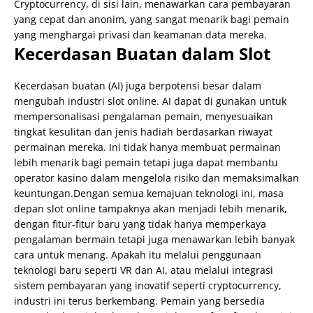
Cryptocurrency, di sisi lain, menawarkan cara pembayaran
yang cepat dan anonim, yang sangat menarik bagi pemain
yang menghargai privasi dan keamanan data mereka.
Kecerdasan Buatan dalam Slot
Kecerdasan buatan (AI) juga berpotensi besar dalam
mengubah industri slot online. AI dapat di gunakan untuk
mempersonalisasi pengalaman pemain, menyesuaikan
tingkat kesulitan dan jenis hadiah berdasarkan riwayat
permainan mereka. Ini tidak hanya membuat permainan
lebih menarik bagi pemain tetapi juga dapat membantu
operator kasino dalam mengelola risiko dan memaksimalkan
keuntungan.Dengan semua kemajuan teknologi ini, masa
depan slot online tampaknya akan menjadi lebih menarik,
dengan fitur-fitur baru yang tidak hanya memperkaya
pengalaman bermain tetapi juga menawarkan lebih banyak
cara untuk menang. Apakah itu melalui penggunaan
teknologi baru seperti VR dan AI, atau melalui integrasi
sistem pembayaran yang inovatif seperti cryptocurrency,
industri ini terus berkembang. Pemain yang bersedia