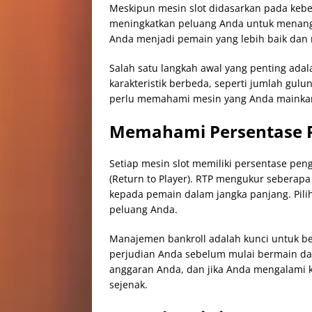
Meskipun mesin slot didasarkan pada kebe
meningkatkan peluang Anda untuk menang.
Anda menjadi pemain yang lebih baik dan
Salah satu langkah awal yang penting adal
karakteristik berbeda, seperti jumlah gu
perlu memahami mesin yang Anda mainkan
Memahami Persentase 
Setiap mesin slot memiliki persentase pen
(Return to Player). RTP mengukur seberap
kepada pemain dalam jangka panjang. Pili
peluang Anda.
Manajemen bankroll adalah kunci untuk be
perjudian Anda sebelum mulai bermain dan
anggaran Anda, dan jika Anda mengalami 
sejenak.