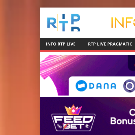
INFO RTP LIVE
RTP LIVE PRAGMATIC