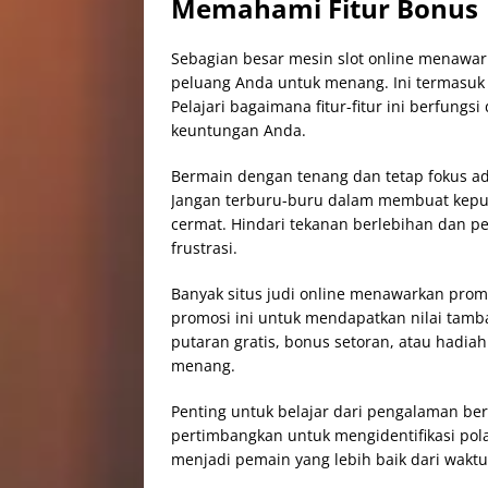
Memahami Fitur Bonus
Sebagian besar mesin slot online menawar
peluang Anda untuk menang. Ini termasuk p
Pelajari bagaimana fitur-fitur ini berfun
keuntungan Anda.
Bermain dengan tenang dan tetap fokus ada
Jangan terburu-buru dalam membuat kepu
cermat. Hindari tekanan berlebihan dan p
frustrasi.
Banyak situs judi online menawarkan pro
promosi ini untuk mendapatkan nilai tamb
putaran gratis, bonus setoran, atau hadi
menang.
Penting untuk belajar dari pengalaman b
pertimbangkan untuk mengidentifikasi pola
menjadi pemain yang lebih baik dari waktu