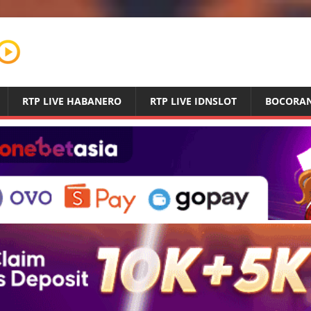
RTP LIVE HABANERO
RTP LIVE IDNSLOT
BOCORAN