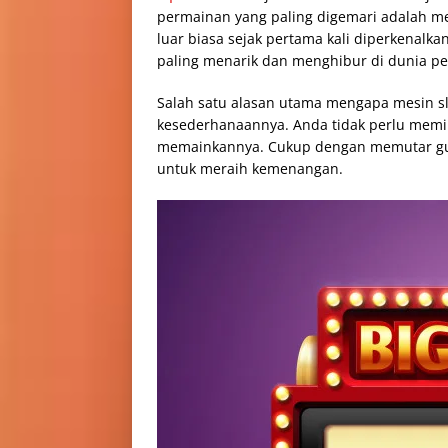
permainan yang paling digemari adalah mes
luar biasa sejak pertama kali diperkenalk
paling menarik dan menghibur di dunia per
Salah satu alasan utama mengapa mesin slo
kesederhanaannya. Anda tidak perlu memil
memainkannya. Cukup dengan memutar gul
untuk meraih kemenangan.