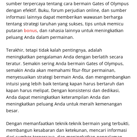
sumber terpercaya tentang cara bermain Gates of Olympus
dengan efektif. Buku, forum perjudian online, dan sumber
informasi lainnya dapat memberikan wawasan berharga
tentang strategi taruhan yang sukses, tips untuk memicu
putaran
bonus
, dan rahasia lainnya untuk meningkatkan
peluang Anda dalam permainan.
Terakhir, tetapi tidak kalah pentingnya, adalah
meningkatkan pengalaman Anda dengan berlatih secara
teratur. Semakin sering Anda bermain Gates of Olympus,
semakin Anda akan memahami fitur-fitur permainan,
menyesuaikan strategi bermain Anda, dan mengembangkan
intuisi yang lebih baik tentang kapan harus bertaruh dan
kapan harus melipat. Dengan konsistensi dan dedikasi,
Anda dapat meningkatkan keterampilan Anda dan
meningkatkan peluang Anda untuk meraih kemenangan
besar.
Dengan memanfaatkan teknik-teknik bermain yang terbukti,
membangun kesabaran dan ketekunan, mencari informasi
dari sumber terpercaya, dan meningkatkan pengalaman