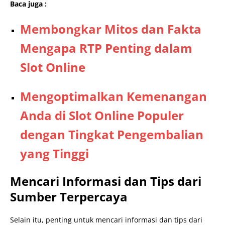
Baca juga :
Membongkar Mitos dan Fakta
Mengapa RTP Penting dalam
Slot Online
Mengoptimalkan Kemenangan
Anda di Slot Online Populer
dengan Tingkat Pengembalian
yang Tinggi
Mencari Informasi dan Tips dari
Sumber Terpercaya
Selain itu, penting untuk mencari informasi dan tips dari