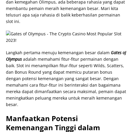
dan kemegahan Olimpus, ada beberapa rahasia yang dapat
membantu pemain meraih kemenangan besar. Mari kita
telusuri apa saja rahasia di balik keberhasilan permainan
slot ini.
Langkah pertama menuju kemenangan besar dalam
Gates of
Olympus
adalah memahami fitur-fitur permainan dengan
baik. Slot ini menampilkan fitur-fitur seperti Wilds, Scatters,
dan Bonus Round yang dapat memicu putaran bonus
dengan potensi kemenangan yang sangat besar. Dengan
memahami cara fitur-fitur ini berinteraksi dan bagaimana
mereka dapat dimanfaatkan secara maksimal, pemain dapat
meningkatkan peluang mereka untuk meraih kemenangan
besar.
Manfaatkan Potensi
Kemenangan Tinggi dalam