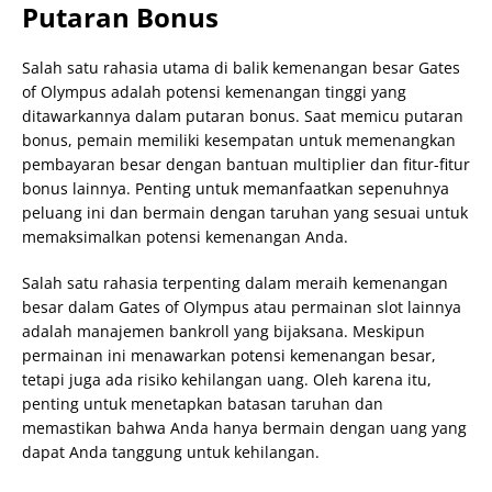
Putaran Bonus
Salah satu rahasia utama di balik kemenangan besar Gates
of Olympus adalah potensi kemenangan tinggi yang
ditawarkannya dalam putaran bonus. Saat memicu putaran
bonus, pemain memiliki kesempatan untuk memenangkan
pembayaran besar dengan bantuan multiplier dan fitur-fitur
bonus lainnya. Penting untuk memanfaatkan sepenuhnya
peluang ini dan bermain dengan taruhan yang sesuai untuk
memaksimalkan potensi kemenangan Anda.
Salah satu rahasia terpenting dalam meraih kemenangan
besar dalam Gates of Olympus atau permainan slot lainnya
adalah manajemen bankroll yang bijaksana. Meskipun
permainan ini menawarkan potensi kemenangan besar,
tetapi juga ada risiko kehilangan uang. Oleh karena itu,
penting untuk menetapkan batasan taruhan dan
memastikan bahwa Anda hanya bermain dengan uang yang
dapat Anda tanggung untuk kehilangan.