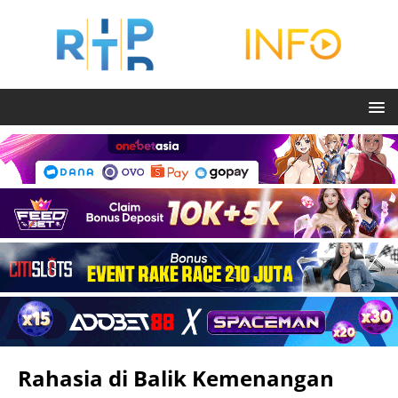
Rahasia di Balik Kemenangan