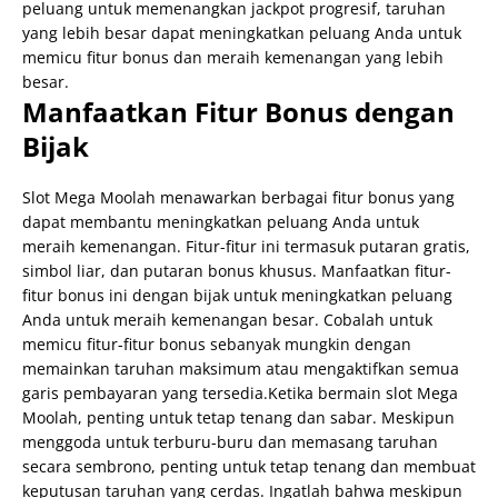
peluang untuk memenangkan jackpot progresif, taruhan
yang lebih besar dapat meningkatkan peluang Anda untuk
memicu fitur bonus dan meraih kemenangan yang lebih
besar.
Manfaatkan Fitur Bonus dengan
Bijak
Slot Mega Moolah menawarkan berbagai fitur bonus yang
dapat membantu meningkatkan peluang Anda untuk
meraih kemenangan. Fitur-fitur ini termasuk putaran gratis,
simbol liar, dan putaran bonus khusus. Manfaatkan fitur-
fitur bonus ini dengan bijak untuk meningkatkan peluang
Anda untuk meraih kemenangan besar. Cobalah untuk
memicu fitur-fitur bonus sebanyak mungkin dengan
memainkan taruhan maksimum atau mengaktifkan semua
garis pembayaran yang tersedia.Ketika bermain slot Mega
Moolah, penting untuk tetap tenang dan sabar. Meskipun
menggoda untuk terburu-buru dan memasang taruhan
secara sembrono, penting untuk tetap tenang dan membuat
keputusan taruhan yang cerdas. Ingatlah bahwa meskipun