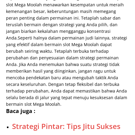
slot Mega Moolah menawarkan kesempatan untuk meraih
kemenangan besar, keberuntungan masih memegang
peran penting dalam permainan ini. Tetaplah sabar dan
teruslah bermain dengan strategi yang Anda pilih, dan
jangan biarkan kekalahan mengganggu konsentrasi
Anda.Seperti halnya dalam permainan judi lainnya, strategi
yang efektif dalam bermain slot Mega Moolah dapat
berubah seiring waktu. Tetaplah terbuka terhadap
perubahan dan penyesuaian dalam strategi permainan
Anda. Jika Anda menemukan bahwa suatu strategi tidak
memberikan hasil yang diinginkan, jangan ragu untuk
mencoba pendekatan baru atau mengubah taktik Anda
secara keseluruhan. Dengan tetap fleksibel dan terbuka
terhadap perubahan, Anda dapat memastikan bahwa Anda
selalu berada di jalur yang tepat menuju kesuksesan dalam
bermain slot Mega Moolah.
Baca juga :
Strategi Pintar: Tips Jitu Sukses