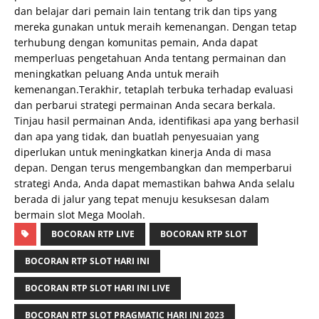
dan belajar dari pemain lain tentang trik dan tips yang
mereka gunakan untuk meraih kemenangan. Dengan tetap
terhubung dengan komunitas pemain, Anda dapat
memperluas pengetahuan Anda tentang permainan dan
meningkatkan peluang Anda untuk meraih
kemenangan.Terakhir, tetaplah terbuka terhadap evaluasi
dan perbarui strategi permainan Anda secara berkala.
Tinjau hasil permainan Anda, identifikasi apa yang berhasil
dan apa yang tidak, dan buatlah penyesuaian yang
diperlukan untuk meningkatkan kinerja Anda di masa
depan. Dengan terus mengembangkan dan memperbarui
strategi Anda, Anda dapat memastikan bahwa Anda selalu
berada di jalur yang tepat menuju kesuksesan dalam
bermain slot Mega Moolah.
BOCORAN RTP LIVE
BOCORAN RTP SLOT
BOCORAN RTP SLOT HARI INI
BOCORAN RTP SLOT HARI INI LIVE
BOCORAN RTP SLOT PRAGMATIC HARI INI 2023