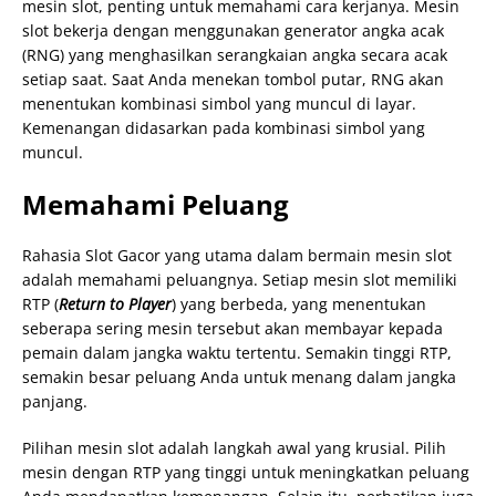
mesin slot, penting untuk memahami cara kerjanya. Mesin
slot bekerja dengan menggunakan generator angka acak
(RNG) yang menghasilkan serangkaian angka secara acak
setiap saat. Saat Anda menekan tombol putar, RNG akan
menentukan kombinasi simbol yang muncul di layar.
Kemenangan didasarkan pada kombinasi simbol yang
muncul.
Memahami Peluang
Rahasia Slot Gacor yang utama dalam bermain mesin slot
adalah memahami peluangnya. Setiap mesin slot memiliki
RTP (
Return to Player
) yang berbeda, yang menentukan
seberapa sering mesin tersebut akan membayar kepada
pemain dalam jangka waktu tertentu. Semakin tinggi RTP,
semakin besar peluang Anda untuk menang dalam jangka
panjang.
Pilihan mesin slot adalah langkah awal yang krusial. Pilih
mesin dengan RTP yang tinggi untuk meningkatkan peluang