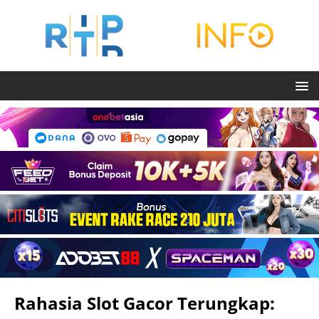
Rahasia Slot Gacor Terungkap: