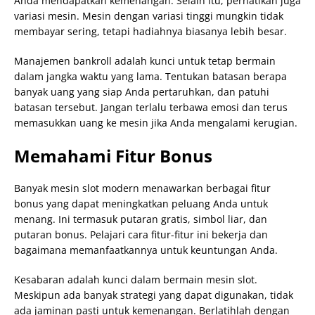
Anda mendapatkan kemenangan. Selain itu, perhatikan juga
variasi mesin. Mesin dengan variasi tinggi mungkin tidak
membayar sering, tetapi hadiahnya biasanya lebih besar.
Manajemen bankroll adalah kunci untuk tetap bermain
dalam jangka waktu yang lama. Tentukan batasan berapa
banyak uang yang siap Anda pertaruhkan, dan patuhi
batasan tersebut. Jangan terlalu terbawa emosi dan terus
memasukkan uang ke mesin jika Anda mengalami kerugian.
Memahami Fitur Bonus
Banyak mesin slot modern menawarkan berbagai fitur
bonus yang dapat meningkatkan peluang Anda untuk
menang. Ini termasuk putaran gratis, simbol liar, dan
putaran bonus. Pelajari cara fitur-fitur ini bekerja dan
bagaimana memanfaatkannya untuk keuntungan Anda.
Kesabaran adalah kunci dalam bermain mesin slot.
Meskipun ada banyak strategi yang dapat digunakan, tidak
ada jaminan pasti untuk kemenangan. Berlatihlah dengan