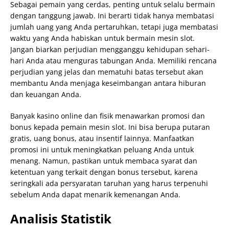
Sebagai pemain yang cerdas, penting untuk selalu bermain
dengan tanggung jawab. Ini berarti tidak hanya membatasi
jumlah uang yang Anda pertaruhkan, tetapi juga membatasi
waktu yang Anda habiskan untuk bermain mesin slot.
Jangan biarkan perjudian mengganggu kehidupan sehari-
hari Anda atau menguras tabungan Anda. Memiliki rencana
perjudian yang jelas dan mematuhi batas tersebut akan
membantu Anda menjaga keseimbangan antara hiburan
dan keuangan Anda.
Banyak kasino online dan fisik menawarkan promosi dan
bonus kepada pemain mesin slot. Ini bisa berupa putaran
gratis, uang bonus, atau insentif lainnya. Manfaatkan
promosi ini untuk meningkatkan peluang Anda untuk
menang. Namun, pastikan untuk membaca syarat dan
ketentuan yang terkait dengan bonus tersebut, karena
seringkali ada persyaratan taruhan yang harus terpenuhi
sebelum Anda dapat menarik kemenangan Anda.
Analisis Statistik