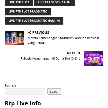
LIVE RTP SLOT
LIVE RTP SLOT HARI INI
LIVE RTP SLOT PRAGMATIC
LIVE RTP SLOT PRAGMATIC HARI INI
PREVIOUS
Meraih Kemenangan Starburst: Panduan Bermain
yang Cerdas
NEXT
Rahasia Kemenangan di Dunia Slot Online
Search
Search
Rtp Live Info