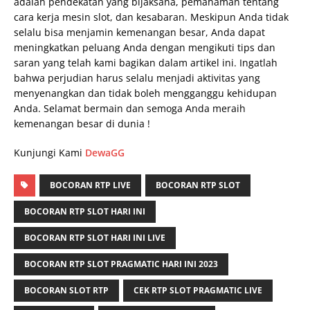
adalah pendekatan yang bijaksana, pemahaman tentang
cara kerja mesin slot, dan kesabaran. Meskipun Anda tidak
selalu bisa menjamin kemenangan besar, Anda dapat
meningkatkan peluang Anda dengan mengikuti tips dan
saran yang telah kami bagikan dalam artikel ini. Ingatlah
bahwa perjudian harus selalu menjadi aktivitas yang
menyenangkan dan tidak boleh mengganggu kehidupan
Anda. Selamat bermain dan semoga Anda meraih
kemenangan besar di dunia !
Kunjungi Kami
DewaGG
BOCORAN RTP LIVE
BOCORAN RTP SLOT
BOCORAN RTP SLOT HARI INI
BOCORAN RTP SLOT HARI INI LIVE
BOCORAN RTP SLOT PRAGMATIC HARI INI 2023
BOCORAN SLOT RTP
CEK RTP SLOT PRAGMATIC LIVE