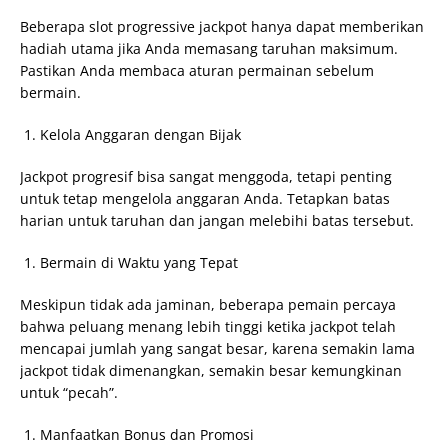
Beberapa slot progressive jackpot hanya dapat memberikan
hadiah utama jika Anda memasang taruhan maksimum.
Pastikan Anda membaca aturan permainan sebelum
bermain.
Kelola Anggaran dengan Bijak
Jackpot progresif bisa sangat menggoda, tetapi penting
untuk tetap mengelola anggaran Anda. Tetapkan batas
harian untuk taruhan dan jangan melebihi batas tersebut.
Bermain di Waktu yang Tepat
Meskipun tidak ada jaminan, beberapa pemain percaya
bahwa peluang menang lebih tinggi ketika jackpot telah
mencapai jumlah yang sangat besar, karena semakin lama
jackpot tidak dimenangkan, semakin besar kemungkinan
untuk “pecah”.
Manfaatkan Bonus dan Promosi