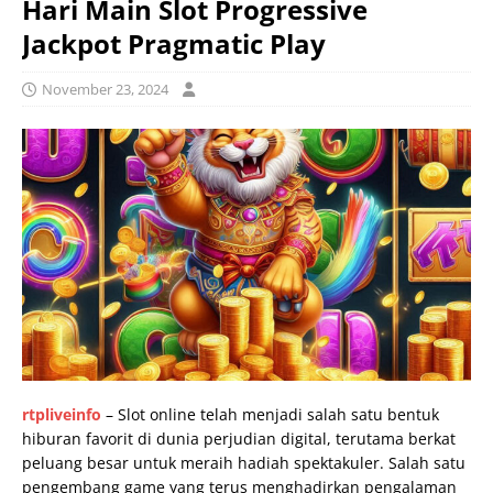
Hari Main Slot Progressive
Jackpot Pragmatic Play
November 23, 2024
rtpliveinfo
– Slot online telah menjadi salah satu bentuk
hiburan favorit di dunia perjudian digital, terutama berkat
peluang besar untuk meraih hadiah spektakuler. Salah satu
pengembang game yang terus menghadirkan pengalaman