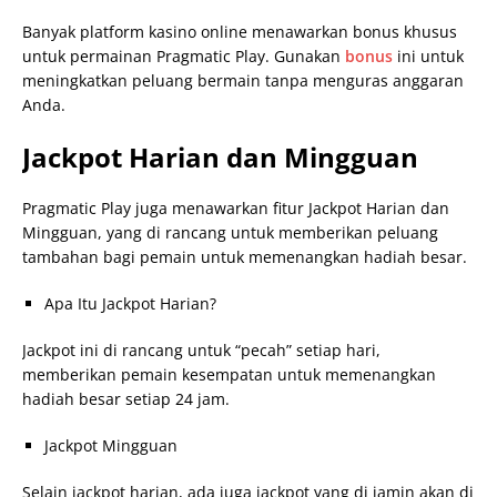
Banyak platform kasino online menawarkan bonus khusus
untuk permainan Pragmatic Play. Gunakan
bonus
ini untuk
meningkatkan peluang bermain tanpa menguras anggaran
Anda.
Jackpot Harian dan Mingguan
Pragmatic Play juga menawarkan fitur Jackpot Harian dan
Mingguan, yang di rancang untuk memberikan peluang
tambahan bagi pemain untuk memenangkan hadiah besar.
Apa Itu Jackpot Harian?
Jackpot ini di rancang untuk “pecah” setiap hari,
memberikan pemain kesempatan untuk memenangkan
hadiah besar setiap 24 jam.
Jackpot Mingguan
Selain jackpot harian, ada juga jackpot yang di jamin akan di