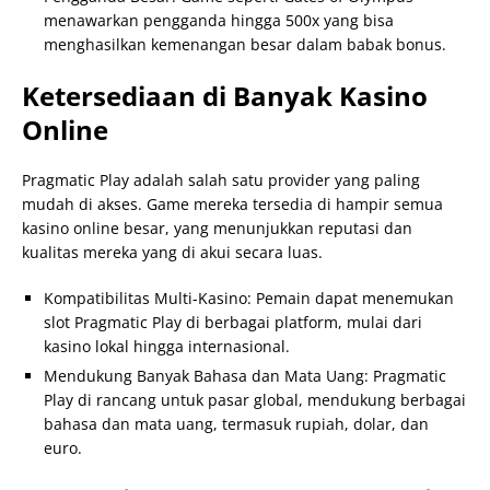
menawarkan pengganda hingga 500x yang bisa
menghasilkan kemenangan besar dalam babak bonus.
Ketersediaan di Banyak Kasino
Online
Pragmatic Play adalah salah satu provider yang paling
mudah di akses. Game mereka tersedia di hampir semua
kasino online besar, yang menunjukkan reputasi dan
kualitas mereka yang di akui secara luas.
Kompatibilitas Multi-Kasino: Pemain dapat menemukan
slot Pragmatic Play di berbagai platform, mulai dari
kasino lokal hingga internasional.
Mendukung Banyak Bahasa dan Mata Uang: Pragmatic
Play di rancang untuk pasar global, mendukung berbagai
bahasa dan mata uang, termasuk rupiah, dolar, dan
euro.