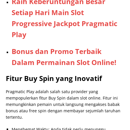
Raih Keberuntungan Besar
Setiap Hari Main Slot
Progressive Jackpot Pragmatic
Play
Bonus dan Promo Terbaik
Dalam Permainan Slot Online!
Fitur Buy Spin yang Inovatif
Pragmatic Play adalah salah satu provider yang
mempopulerkan fitur Buy Spin dalam slot online. Fitur ini
memungkinkan pemain untuk langsung mengakses babak
bonus atau free spin dengan membayar sejumlah taruhan
tertentu.
Menghemat Waktu: Anda tidak perlu menunggu