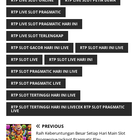
RTP LIVE SLOT ONLINE
RTP LIVE SLOT PETIR DEWA
RTP LIVE SLOT PRAGMATIC
RTP LIVE SLOT PRAGMATIC HARI INI
RTP LIVE SLOT TERLENGKAP
RTP SLOT GACOR HARI INI LIVE
RTP SLOT HARI INI LIVE
RTP SLOT LIVE
RTP SLOT LIVE HARI INI
RTP SLOT PRAGMATIC HARI INI LIVE
RTP SLOT PRAGMATIC LIVE
RTP SLOT TERTINGGI HARI INI LIVE
RTP SLOT TERTINGGI HARI INI LIVECEK RTP SLOT PRAGMATIC
LIVE
PREVIOUS
Raih Keberuntungan Besar Setiap Hari Main Slot
Progressive Jackpot Pragmatic Play