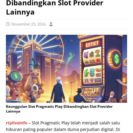
Dibandingkan Slot Provider
Lainnya
November 25, 2024
Keunggulan Slot Pragmatic Play Dibandingkan Slot Provider
Lainnya
rtpliveinfo
– Slot Pragmatic Play telah menjadi salah satu
hiburan paling populer dalam dunia perjudian digital. Di