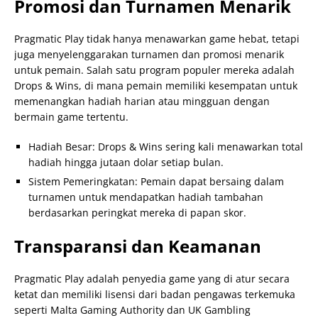
Promosi dan Turnamen Menarik
Pragmatic Play tidak hanya menawarkan game hebat, tetapi
juga menyelenggarakan turnamen dan promosi menarik
untuk pemain. Salah satu program populer mereka adalah
Drops & Wins, di mana pemain memiliki kesempatan untuk
memenangkan hadiah harian atau mingguan dengan
bermain game tertentu.
Hadiah Besar: Drops & Wins sering kali menawarkan total
hadiah hingga jutaan dolar setiap bulan.
Sistem Pemeringkatan: Pemain dapat bersaing dalam
turnamen untuk mendapatkan hadiah tambahan
berdasarkan peringkat mereka di papan skor.
Transparansi dan Keamanan
Pragmatic Play adalah penyedia game yang di atur secara
ketat dan memiliki lisensi dari badan pengawas terkemuka
seperti Malta Gaming Authority dan UK Gambling