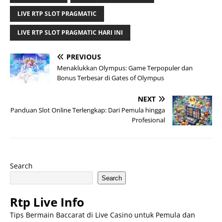
LIVE RTP SLOT PRAGMATIC
LIVE RTP SLOT PRAGMATIC HARI INI
PREVIOUS
Menaklukkan Olympus: Game Terpopuler dan
Bonus Terbesar di Gates of Olympus
NEXT
Panduan Slot Online Terlengkap: Dari Pemula hingga
Profesional
Search
Search
Rtp Live Info
Tips Bermain Baccarat di Live Casino untuk Pemula dan