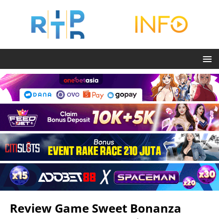
Review Game Sweet Bonanza