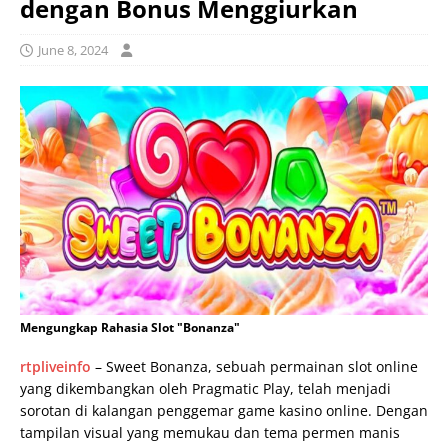
dengan Bonus Menggiurkan
June 8, 2024
Mengungkap Rahasia Slot "Bonanza"
rtpliveinfo
– Sweet Bonanza, sebuah permainan slot online
yang dikembangkan oleh Pragmatic Play, telah menjadi
sorotan di kalangan penggemar game kasino online. Dengan
tampilan visual yang memukau dan tema permen manis