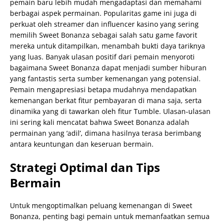
pemain baru lebih mudah mengadaptasi dan memahami
berbagai aspek permainan. Popularitas game ini juga di
perkuat oleh streamer dan influencer kasino yang sering
memilih Sweet Bonanza sebagai salah satu game favorit
mereka untuk ditampilkan, menambah bukti daya tariknya
yang luas. Banyak ulasan positif dari pemain menyoroti
bagaimana Sweet Bonanza dapat menjadi sumber hiburan
yang fantastis serta sumber kemenangan yang potensial.
Pemain mengapresiasi betapa mudahnya mendapatkan
kemenangan berkat fitur pembayaran di mana saja, serta
dinamika yang di tawarkan oleh fitur Tumble. Ulasan-ulasan
ini sering kali mencatat bahwa Sweet Bonanza adalah
permainan yang ‘adil’, dimana hasilnya terasa berimbang
antara keuntungan dan keseruan bermain.
Strategi Optimal dan Tips
Bermain
Untuk mengoptimalkan peluang kemenangan di Sweet
Bonanza, penting bagi pemain untuk memanfaatkan semua