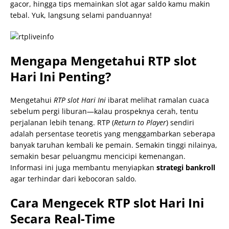
gacor, hingga tips memainkan slot agar saldo kamu makin
tebal. Yuk, langsung selami panduannya!
Mengapa Mengetahui RTP slot
Hari Ini Penting?
Mengetahui
RTP slot Hari Ini
ibarat melihat ramalan cuaca
sebelum pergi liburan—kalau prospeknya cerah, tentu
perjalanan lebih tenang. RTP (
Return to Player
) sendiri
adalah persentase teoretis yang menggambarkan seberapa
banyak taruhan kembali ke pemain. Semakin tinggi nilainya,
semakin besar peluangmu mencicipi kemenangan.
Informasi ini juga membantu menyiapkan
strategi bankroll
agar terhindar dari kebocoran saldo.
Cara Mengecek RTP slot Hari Ini
Secara Real-Time