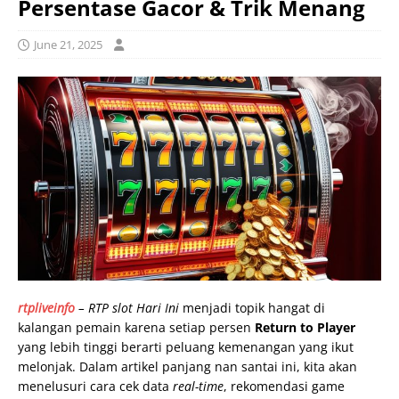
Persentase Gacor & Trik Menang
June 21, 2025
rtpliveinfo
– RTP slot Hari Ini
menjadi topik hangat di
kalangan pemain karena setiap persen
Return to Player
yang lebih tinggi berarti peluang kemenangan yang ikut
melonjak. Dalam artikel panjang nan santai ini, kita akan
menelusuri cara cek data
real-time
, rekomendasi game