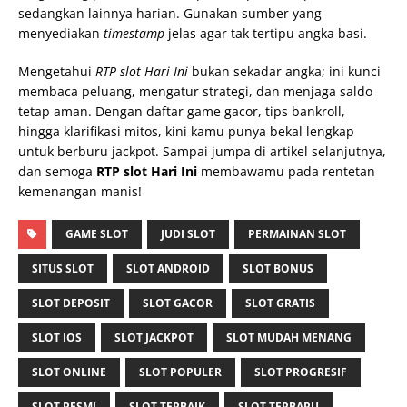
sedangkan lainnya harian. Gunakan sumber yang
menyediakan
timestamp
jelas agar tak tertipu angka basi.
Mengetahui
RTP slot Hari Ini
bukan sekadar angka; ini kunci
membaca peluang, mengatur strategi, dan menjaga saldo
tetap aman. Dengan daftar game gacor, tips bankroll,
hingga klarifikasi mitos, kini kamu punya bekal lengkap
untuk berburu jackpot. Sampai jumpa di artikel selanjutnya,
dan semoga
RTP slot Hari Ini
membawamu pada rentetan
kemenangan manis!
GAME SLOT
JUDI SLOT
PERMAINAN SLOT
SITUS SLOT
SLOT ANDROID
SLOT BONUS
SLOT DEPOSIT
SLOT GACOR
SLOT GRATIS
SLOT IOS
SLOT JACKPOT
SLOT MUDAH MENANG
SLOT ONLINE
SLOT POPULER
SLOT PROGRESIF
SLOT RESMI
SLOT TERBAIK
SLOT TERBARU