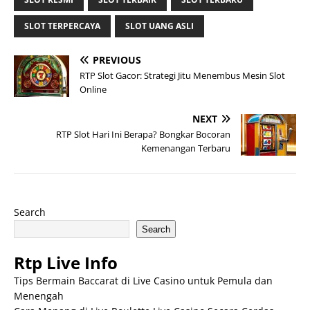
SLOT TERPERCAYA
SLOT UANG ASLI
PREVIOUS
RTP Slot Gacor: Strategi Jitu Menembus Mesin Slot
Online
NEXT
RTP Slot Hari Ini Berapa? Bongkar Bocoran
Kemenangan Terbaru
Search
Search
Rtp Live Info
Tips Bermain Baccarat di Live Casino untuk Pemula dan
Menengah