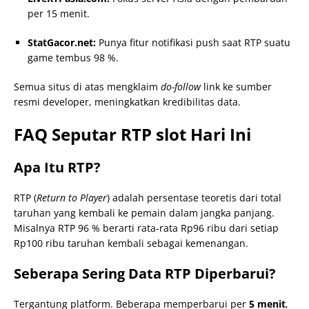
per 15 menit.
StatGacor.net:
Punya fitur notifikasi push saat RTP suatu
game tembus 98 %.
Semua situs di atas mengklaim
do-follow
link ke sumber
resmi developer, meningkatkan kredibilitas data.
FAQ Seputar RTP slot Hari Ini
Apa Itu RTP?
RTP (
Return to Player
) adalah persentase teoretis dari total
taruhan yang kembali ke pemain dalam jangka panjang.
Misalnya RTP 96 % berarti rata-rata Rp96 ribu dari setiap
Rp100 ribu taruhan kembali sebagai kemenangan.
Seberapa Sering Data RTP Diperbarui?
Tergantung platform. Beberapa memperbarui per
5 menit
,