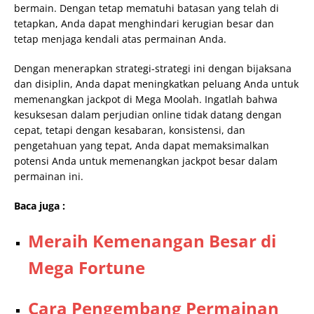
bermain. Dengan tetap mematuhi batasan yang telah di
tetapkan, Anda dapat menghindari kerugian besar dan
tetap menjaga kendali atas permainan Anda.
Dengan menerapkan strategi-strategi ini dengan bijaksana
dan disiplin, Anda dapat meningkatkan peluang Anda untuk
memenangkan jackpot di Mega Moolah. Ingatlah bahwa
kesuksesan dalam perjudian online tidak datang dengan
cepat, tetapi dengan kesabaran, konsistensi, dan
pengetahuan yang tepat, Anda dapat memaksimalkan
potensi Anda untuk memenangkan jackpot besar dalam
permainan ini.
Baca juga :
Meraih Kemenangan Besar di
Mega Fortune
Cara Pengembang Permainan