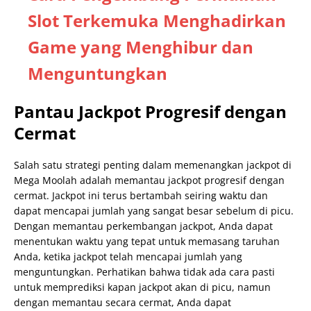
Slot Terkemuka Menghadirkan
Game yang Menghibur dan
Menguntungkan
Pantau Jackpot Progresif dengan
Cermat
Salah satu strategi penting dalam memenangkan jackpot di
Mega Moolah adalah memantau jackpot progresif dengan
cermat. Jackpot ini terus bertambah seiring waktu dan
dapat mencapai jumlah yang sangat besar sebelum di picu.
Dengan memantau perkembangan jackpot, Anda dapat
menentukan waktu yang tepat untuk memasang taruhan
Anda, ketika jackpot telah mencapai jumlah yang
menguntungkan. Perhatikan bahwa tidak ada cara pasti
untuk memprediksi kapan jackpot akan di picu, namun
dengan memantau secara cermat, Anda dapat