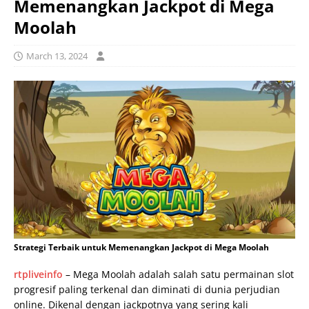
Memenangkan Jackpot di Mega
Moolah
March 13, 2024
Strategi Terbaik untuk Memenangkan Jackpot di Mega Moolah
rtpliveinfo
– Mega Moolah adalah salah satu permainan slot
progresif paling terkenal dan diminati di dunia perjudian
online. Dikenal dengan jackpotnya yang sering kali