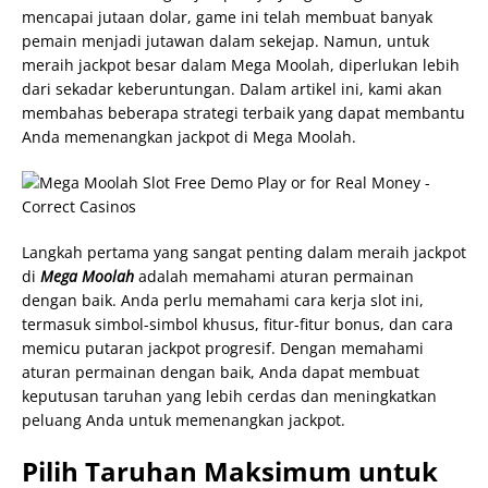
mencapai jutaan dolar, game ini telah membuat banyak
pemain menjadi jutawan dalam sekejap. Namun, untuk
meraih jackpot besar dalam Mega Moolah, diperlukan lebih
dari sekadar keberuntungan. Dalam artikel ini, kami akan
membahas beberapa strategi terbaik yang dapat membantu
Anda memenangkan jackpot di Mega Moolah.
Langkah pertama yang sangat penting dalam meraih jackpot
di
Mega Moolah
adalah memahami aturan permainan
dengan baik. Anda perlu memahami cara kerja slot ini,
termasuk simbol-simbol khusus, fitur-fitur bonus, dan cara
memicu putaran jackpot progresif. Dengan memahami
aturan permainan dengan baik, Anda dapat membuat
keputusan taruhan yang lebih cerdas dan meningkatkan
peluang Anda untuk memenangkan jackpot.
Pilih Taruhan Maksimum untuk