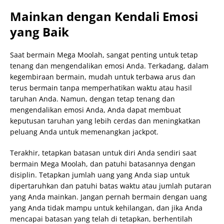
Mainkan dengan Kendali Emosi
yang Baik
Saat bermain Mega Moolah, sangat penting untuk tetap
tenang dan mengendalikan emosi Anda. Terkadang, dalam
kegembiraan bermain, mudah untuk terbawa arus dan
terus bermain tanpa memperhatikan waktu atau hasil
taruhan Anda. Namun, dengan tetap tenang dan
mengendalikan emosi Anda, Anda dapat membuat
keputusan taruhan yang lebih cerdas dan meningkatkan
peluang Anda untuk memenangkan jackpot.
Terakhir, tetapkan batasan untuk diri Anda sendiri saat
bermain Mega Moolah, dan patuhi batasannya dengan
disiplin. Tetapkan jumlah uang yang Anda siap untuk
dipertaruhkan dan patuhi batas waktu atau jumlah putaran
yang Anda mainkan. Jangan pernah bermain dengan uang
yang Anda tidak mampu untuk kehilangan, dan jika Anda
mencapai batasan yang telah di tetapkan, berhentilah