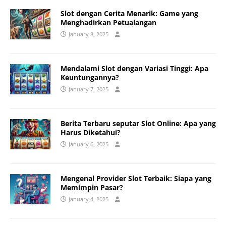
Slot dengan Cerita Menarik: Game yang
Menghadirkan Petualangan
January 8, 2025
Mendalami Slot dengan Variasi Tinggi: Apa
Keuntungannya?
January 7, 2025
Berita Terbaru seputar Slot Online: Apa yang
Harus Diketahui?
January 6, 2025
Mengenal Provider Slot Terbaik: Siapa yang
Memimpin Pasar?
January 4, 2025