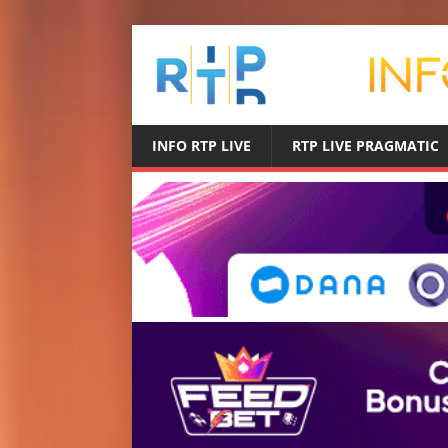
INFO RTP LIVE
RTP LIVE PRAGMATIC