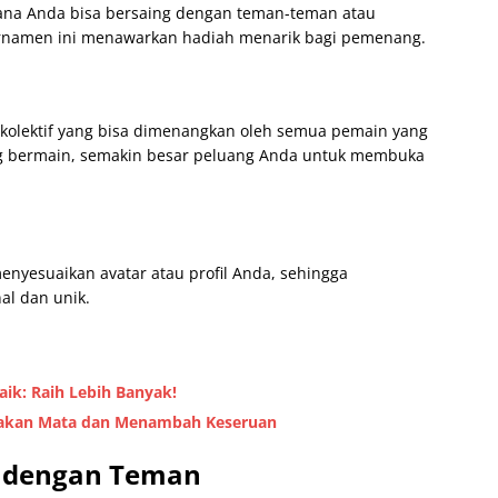
 mana Anda bisa bersaing dengan teman-teman atau
turnamen ini menawarkan hadiah menarik bagi pemenang.
t kolektif yang bisa dimenangkan oleh semua pemain yang
ng bermain, semakin besar peluang Anda untuk membuka
nyesuaikan avatar atau profil Anda, sehingga
al dan unik.
aik: Raih Lebih Banyak!
njakan Mata dan Menambah Keseruan
t dengan Teman