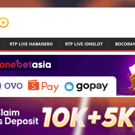
RTP LIVE HABANERO
RTP LIVE IDNSLOT
BOCORAN