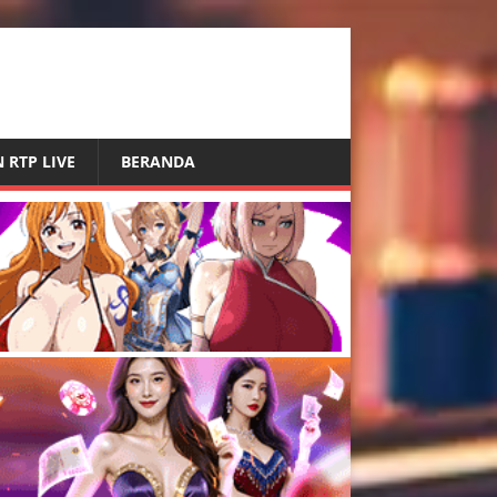
 RTP LIVE
BERANDA