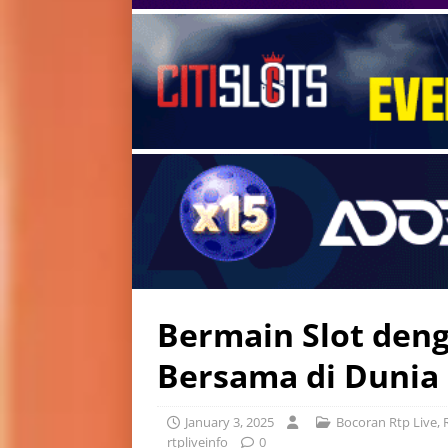
Bermain Slot den
Bersama di Dunia
January 3, 2025
Bocoran Rtp Live
,
rtpliveinfo
0