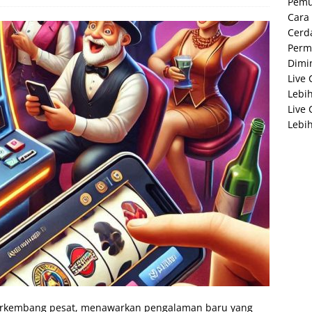
Pemu
Cara 
Cerd
Perma
Dimi
Live 
Lebi
Live 
Lebi
 berkembang pesat, menawarkan pengalaman baru yang