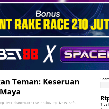
gan Teman: Keseruan
Sear
 Maya
Rtp
Rtp Live Habanero
,
Rtp Live IdnSlot
,
Rtp Live PG Soft
,
Tips 