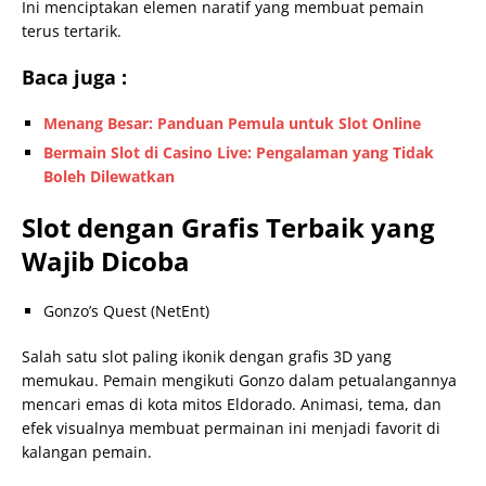
Ini menciptakan elemen naratif yang membuat pemain
terus tertarik.
Baca juga :
Menang Besar: Panduan Pemula untuk Slot Online
Bermain Slot di Casino Live: Pengalaman yang Tidak
Boleh Dilewatkan
Slot dengan Grafis Terbaik yang
Wajib Dicoba
Gonzo’s Quest (NetEnt)
Salah satu slot paling ikonik dengan grafis 3D yang
memukau. Pemain mengikuti Gonzo dalam petualangannya
mencari emas di kota mitos Eldorado. Animasi, tema, dan
efek visualnya membuat permainan ini menjadi favorit di
kalangan pemain.