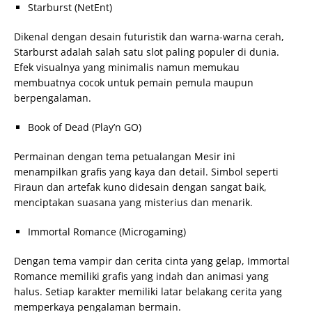
Starburst (NetEnt)
Dikenal dengan desain futuristik dan warna-warna cerah,
Starburst adalah salah satu slot paling populer di dunia.
Efek visualnya yang minimalis namun memukau
membuatnya cocok untuk pemain pemula maupun
berpengalaman.
Book of Dead (Play’n GO)
Permainan dengan tema petualangan Mesir ini
menampilkan grafis yang kaya dan detail. Simbol seperti
Firaun dan artefak kuno didesain dengan sangat baik,
menciptakan suasana yang misterius dan menarik.
Immortal Romance (Microgaming)
Dengan tema vampir dan cerita cinta yang gelap, Immortal
Romance memiliki grafis yang indah dan animasi yang
halus. Setiap karakter memiliki latar belakang cerita yang
memperkaya pengalaman bermain.