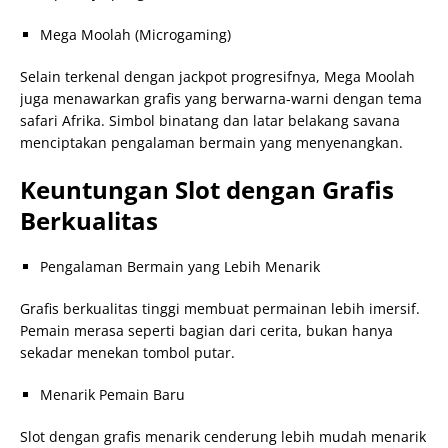
Mega Moolah (Microgaming)
Selain terkenal dengan jackpot progresifnya, Mega Moolah
juga menawarkan grafis yang berwarna-warni dengan tema
safari Afrika. Simbol binatang dan latar belakang savana
menciptakan pengalaman bermain yang menyenangkan.
Keuntungan Slot dengan Grafis
Berkualitas
Pengalaman Bermain yang Lebih Menarik
Grafis berkualitas tinggi membuat permainan lebih imersif.
Pemain merasa seperti bagian dari cerita, bukan hanya
sekadar menekan tombol putar.
Menarik Pemain Baru
Slot dengan grafis menarik cenderung lebih mudah menarik