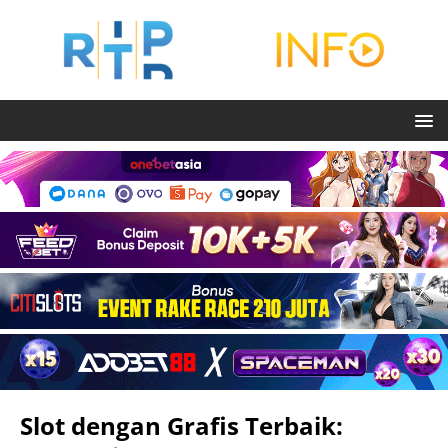
Slot dengan Grafis Terbaik: