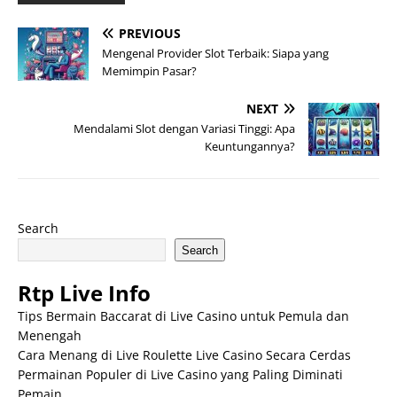
PREVIOUS
Mengenal Provider Slot Terbaik: Siapa yang
Memimpin Pasar?
NEXT
Mendalami Slot dengan Variasi Tinggi: Apa
Keuntungannya?
Search
Search
Rtp Live Info
Tips Bermain Baccarat di Live Casino untuk Pemula dan
Menengah
Cara Menang di Live Roulette Live Casino Secara Cerdas
Permainan Populer di Live Casino yang Paling Diminati
Pemain