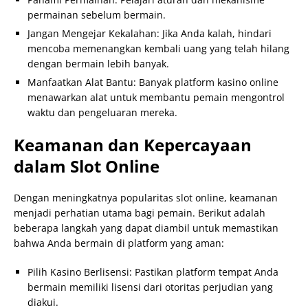
permainan sebelum bermain.
Jangan Mengejar Kekalahan: Jika Anda kalah, hindari
mencoba memenangkan kembali uang yang telah hilang
dengan bermain lebih banyak.
Manfaatkan Alat Bantu: Banyak platform kasino online
menawarkan alat untuk membantu pemain mengontrol
waktu dan pengeluaran mereka.
Keamanan dan Kepercayaan
dalam Slot Online
Dengan meningkatnya popularitas slot online, keamanan
menjadi perhatian utama bagi pemain. Berikut adalah
beberapa langkah yang dapat diambil untuk memastikan
bahwa Anda bermain di platform yang aman:
Pilih Kasino Berlisensi: Pastikan platform tempat Anda
bermain memiliki lisensi dari otoritas perjudian yang
diakui.