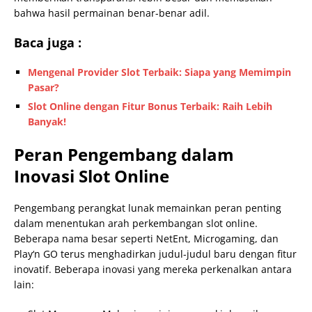
bahwa hasil permainan benar-benar adil.
Baca juga :
Mengenal Provider Slot Terbaik: Siapa yang Memimpin
Pasar?
Slot Online dengan Fitur Bonus Terbaik: Raih Lebih
Banyak!
Peran Pengembang dalam
Inovasi Slot Online
Pengembang perangkat lunak memainkan peran penting
dalam menentukan arah perkembangan slot online.
Beberapa nama besar seperti NetEnt, Microgaming, dan
Play‘n GO terus menghadirkan judul-judul baru dengan fitur
inovatif. Beberapa inovasi yang mereka perkenalkan antara
lain: