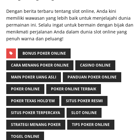
Dengan berita terbaru tentang slot online, Anda kini
memiliki wawasan yang lebih baik untuk menjelajahi dunia
permainan ini. Selalu ingat untuk bermain dengan bijak dan
menikmati perjalanan Anda dalam dunia slot online yang
penuh warna dan peluang!
BONUS POKER ONLINE
CARA MENANG POKER ONLINE
CASINO ONLINE
MAIN POKER UANG ASLI
PANDUAN POKER ONLINE
POKER ONLINE
POKER ONLINE TERBAIK
POKER TEXAS HOLD'EM
SITUS POKER RESMI
SITUS POKER TERPERCAYA
SLOT ONLINE
STRATEGI MENANG POKER
TIPS POKER ONLINE
TOGEL ONLINE