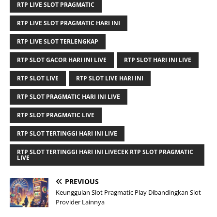
RTP LIVE SLOT PRAGMATIC
RTP LIVE SLOT PRAGMATIC HARI INI
RTP LIVE SLOT TERLENGKAP
RTP SLOT GACOR HARI INI LIVE
RTP SLOT HARI INI LIVE
RTP SLOT LIVE
RTP SLOT LIVE HARI INI
RTP SLOT PRAGMATIC HARI INI LIVE
RTP SLOT PRAGMATIC LIVE
RTP SLOT TERTINGGI HARI INI LIVE
RTP SLOT TERTINGGI HARI INI LIVECEK RTP SLOT PRAGMATIC
LIVE
PREVIOUS
Keunggulan Slot Pragmatic Play Dibandingkan Slot
Provider Lainnya