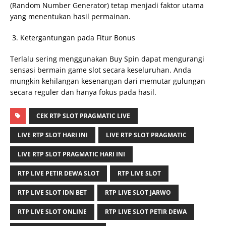
(Random Number Generator) tetap menjadi faktor utama
yang menentukan hasil permainan.
Ketergantungan pada Fitur Bonus
Terlalu sering menggunakan Buy Spin dapat mengurangi
sensasi bermain game slot secara keseluruhan. Anda
mungkin kehilangan kesenangan dari memutar gulungan
secara reguler dan hanya fokus pada hasil.
CEK RTP SLOT PRAGMATIC LIVE
LIVE RTP SLOT HARI INI
LIVE RTP SLOT PRAGMATIC
LIVE RTP SLOT PRAGMATIC HARI INI
RTP LIVE PETIR DEWA SLOT
RTP LIVE SLOT
RTP LIVE SLOT IDN BET
RTP LIVE SLOT JARWO
RTP LIVE SLOT ONLINE
RTP LIVE SLOT PETIR DEWA