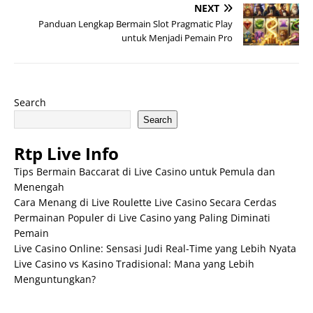
NEXT
Panduan Lengkap Bermain Slot Pragmatic Play
untuk Menjadi Pemain Pro
Search
Search
Rtp Live Info
Tips Bermain Baccarat di Live Casino untuk Pemula dan
Menengah
Cara Menang di Live Roulette Live Casino Secara Cerdas
Permainan Populer di Live Casino yang Paling Diminati
Pemain
Live Casino Online: Sensasi Judi Real-Time yang Lebih Nyata
Live Casino vs Kasino Tradisional: Mana yang Lebih
Menguntungkan?