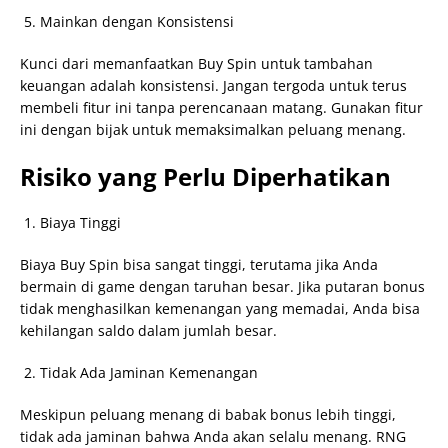
Mainkan dengan Konsistensi
Kunci dari memanfaatkan Buy Spin untuk tambahan
keuangan adalah konsistensi. Jangan tergoda untuk terus
membeli fitur ini tanpa perencanaan matang. Gunakan fitur
ini dengan bijak untuk memaksimalkan peluang menang.
Risiko yang Perlu Diperhatikan
Biaya Tinggi
Biaya Buy Spin bisa sangat tinggi, terutama jika Anda
bermain di game dengan taruhan besar. Jika putaran bonus
tidak menghasilkan kemenangan yang memadai, Anda bisa
kehilangan saldo dalam jumlah besar.
Tidak Ada Jaminan Kemenangan
Meskipun peluang menang di babak bonus lebih tinggi,
tidak ada jaminan bahwa Anda akan selalu menang. RNG