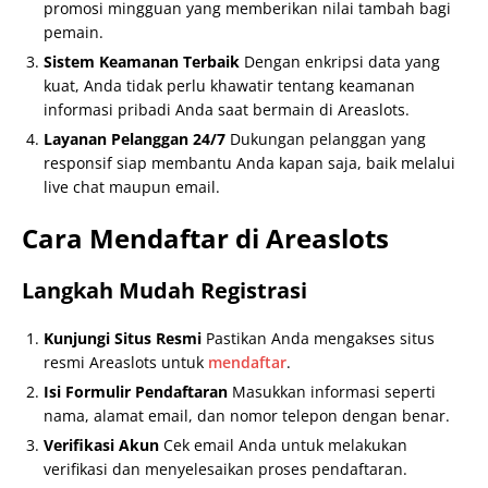
promosi mingguan yang memberikan nilai tambah bagi
pemain.
Sistem Keamanan Terbaik
Dengan enkripsi data yang
kuat, Anda tidak perlu khawatir tentang keamanan
informasi pribadi Anda saat bermain di Areaslots.
Layanan Pelanggan 24/7
Dukungan pelanggan yang
responsif siap membantu Anda kapan saja, baik melalui
live chat maupun email.
Cara Mendaftar di Areaslots
Langkah Mudah Registrasi
Kunjungi Situs Resmi
Pastikan Anda mengakses situs
resmi Areaslots untuk
mendaftar
.
Isi Formulir Pendaftaran
Masukkan informasi seperti
nama, alamat email, dan nomor telepon dengan benar.
Verifikasi Akun
Cek email Anda untuk melakukan
verifikasi dan menyelesaikan proses pendaftaran.