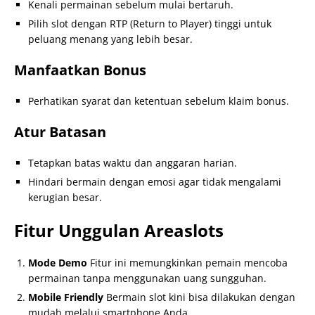
Kenali permainan sebelum mulai bertaruh.
Pilih slot dengan RTP (Return to Player) tinggi untuk
peluang menang yang lebih besar.
Manfaatkan Bonus
Perhatikan syarat dan ketentuan sebelum klaim bonus.
Atur Batasan
Tetapkan batas waktu dan anggaran harian.
Hindari bermain dengan emosi agar tidak mengalami
kerugian besar.
Fitur Unggulan Areaslots
Mode Demo
Fitur ini memungkinkan pemain mencoba
permainan tanpa menggunakan uang sungguhan.
Mobile Friendly
Bermain slot kini bisa dilakukan dengan
mudah melalui smartphone Anda.