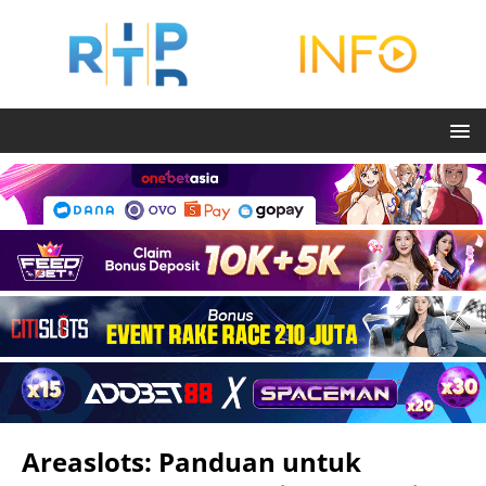
Areaslots: Panduan untuk