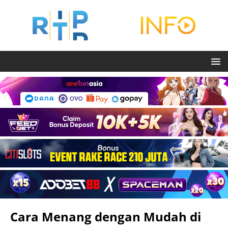
Cara Menang dengan Mudah di