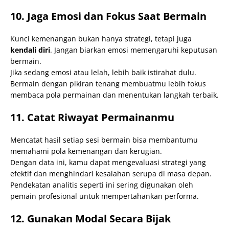
10. Jaga Emosi dan Fokus Saat Bermain
Kunci kemenangan bukan hanya strategi, tetapi juga
kendali diri
. Jangan biarkan emosi memengaruhi keputusan
bermain.
Jika sedang emosi atau lelah, lebih baik istirahat dulu.
Bermain dengan pikiran tenang membuatmu lebih fokus
membaca pola permainan dan menentukan langkah terbaik.
11. Catat Riwayat Permainanmu
Mencatat hasil setiap sesi bermain bisa membantumu
memahami pola kemenangan dan kerugian.
Dengan data ini, kamu dapat mengevaluasi strategi yang
efektif dan menghindari kesalahan serupa di masa depan.
Pendekatan analitis seperti ini sering digunakan oleh
pemain profesional untuk mempertahankan performa.
12. Gunakan Modal Secara Bijak