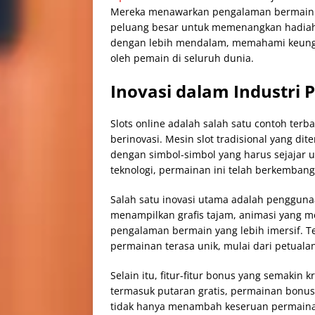
Mereka menawarkan pengalaman bermain 
peluang besar untuk memenangkan hadiah b
dengan lebih mendalam, memahami keungg
oleh pemain di seluruh dunia.
Inovasi dalam Industri 
Slots online adalah salah satu contoh ter
berinovasi. Mesin slot tradisional yang dit
dengan simbol-simbol yang harus sejaja
teknologi, permainan ini telah berkembang
Salah satu inovasi utama adalah penggunaan
menampilkan grafis tajam, animasi yang me
pengalaman bermain yang lebih imersif. 
permainan terasa unik, mulai dari petuala
Selain itu, fitur-fitur bonus yang semakin kr
termasuk putaran gratis, permainan bonus int
tidak hanya menambah keseruan permaina