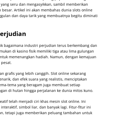
yang seru dan mengasyikkan, sambil memberikan
esar. Artikel ini akan membahas dunia slots online
ulan dan daya tarik yang membuatnya begitu diminati
Perjudian
baik bagaimana industri perjudian terus berkembang dan
emukan di kasino fisik memiliki tiga atau lima gulungan
r untuk memenangkan hadiah. Namun, dengan kemajuan
 pesat.
 grafis yang lebih canggih. Slot online sekarang
narik, dan efek suara yang realistis, menciptakan
Tema-tema yang beragam juga membuat setiap
ngan di hutan hingga perjalanan ke dunia mitos kuno.
eatif telah menjadi ciri khas mesin slot online. Ini
eraktif, simbol liar, dan banyak lagi. Fitur-fitur ini
n, tetapi juga memberikan peluang tambahan untuk