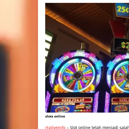
slots online
rtpliveinfo
– Slot online telah menjadi salah