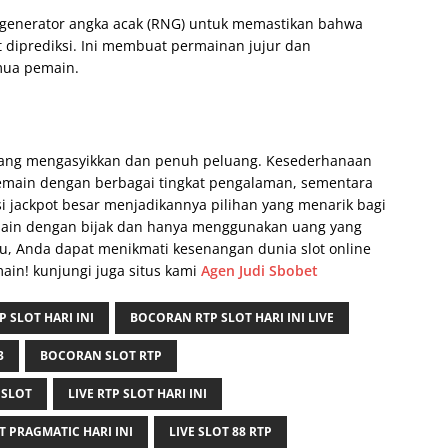
n generator angka acak (RNG) untuk memastikan bahwa
t diprediksi. Ini membuat permainan jujur dan
mua pemain.
o yang mengasyikkan dan penuh peluang. Kesederhanaan
main dengan berbagai tingkat pengalaman, sementara
 jackpot besar menjadikannya pilihan yang menarik bagi
main dengan bijak dan hanya menggunakan uang yang
u, Anda dapat menikmati kesenangan dunia slot online
main! kunjungi juga situs kami
Agen Judi Sbobet
 SLOT HARI INI
BOCORAN RTP SLOT HARI INI LIVE
3
BOCORAN SLOT RTP
 SLOT
LIVE RTP SLOT HARI INI
T PRAGMATIC HARI INI
LIVE SLOT 88 RTP