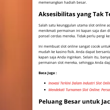
memenangkan hadiah besar.
Aksesibilitas yang Tak 
Salah satu keunggulan utama slot online ad
menikmati permainan ini kapan saja dan di
ponsel cerdas mereka. Tidak perlu pergi ke
Ini membuat slot online sangat cocok untu
mudah ke kasino fisik. Anda dapat bersan
kapan saja Anda inginkan. Selain itu, bany
permainan slot mereka, sehingga Anda da
Baca Juga :
Inovasi Terkini Dalam Industri Slot Onli
Mendekati Turnamen Slot Online: Pers
Peluang Besar untuk Ja