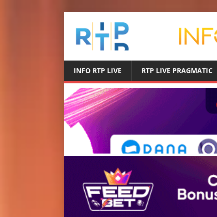
INFO RTP LIVE
RTP LIVE PRAGMATIC