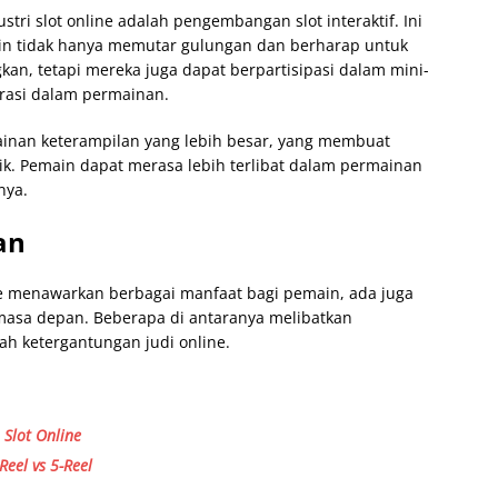
stri slot online adalah pengembangan slot interaktif. Ini
ain tidak hanya memutar gulungan dan berharap untuk
n, tetapi mereka juga dapat berpartisipasi dalam mini-
grasi dalam permainan.
ainan keterampilan yang lebih besar, yang membuat
k. Pemain dapat merasa lebih terlibat dalam permainan
nya.
an
ine menawarkan berbagai manfaat bagi pemain, ada juga
 masa depan. Beberapa di antaranya melibatkan
ah ketergantungan judi online.
Slot Online
Reel vs 5-Reel