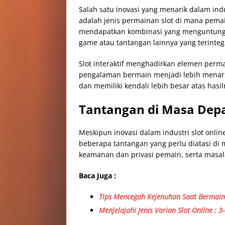
Salah satu inovasi yang menarik dalam indu
adalah jenis permainan slot di mana pem
mendapatkan kombinasi yang menguntungka
game atau tantangan lainnya yang terinte
Slot interaktif menghadirkan elemen perm
pengalaman bermain menjadi lebih menari
dan memiliki kendali lebih besar atas hasil
Tantangan di Masa Dep
Meskipun inovasi dalam industri slot onl
beberapa tantangan yang perlu diatasi di
keamanan dan privasi pemain, serta masal
Baca Juga :
Tips Mencegah Kejenuhan Saat Bermain 
Menjelajahi Jenis Varian Slot Online : 3-