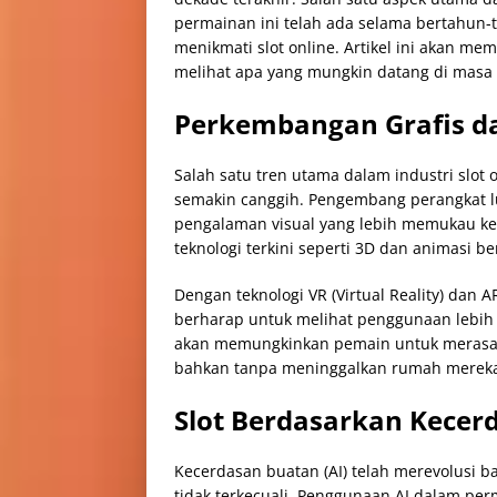
permainan ini telah ada selama bertahun-
menikmati slot online. Artikel ini akan mem
melihat apa yang mungkin datang di masa
Perkembangan Grafis da
Salah satu tren utama dalam industri slot
semakin canggih. Pengembang perangkat l
pengalaman visual yang lebih memukau k
teknologi terkini seperti 3D dan animasi
Dengan teknologi VR (Virtual Reality) dan 
berharap untuk melihat penggunaan lebih la
akan memungkinkan pemain untuk merasakan 
bahkan tanpa meninggalkan rumah merek
Slot Berdasarkan Kecerd
Kecerdasan buatan (AI) telah merevolusi ba
tidak terkecuali. Penggunaan AI dalam pe