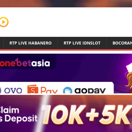
RTP LIVE HABANERO
RTP LIVE IDNSLOT
BOCORAN