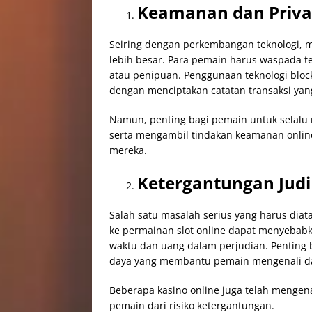
Keamanan dan Priva
Seiring dengan perkembangan teknologi, m
lebih besar. Para pemain harus waspada te
atau penipuan. Penggunaan teknologi blo
dengan menciptakan catatan transaksi ya
Namun, penting bagi pemain untuk selalu 
serta mengambil tindakan keamanan online
mereka.
Ketergantungan Judi
Salah satu masalah serius yang harus diat
ke permainan slot online dapat menyebab
waktu dan uang dalam perjudian. Penting 
daya yang membantu pemain mengenali da
Beberapa kasino online juga telah menge
pemain dari risiko ketergantungan.