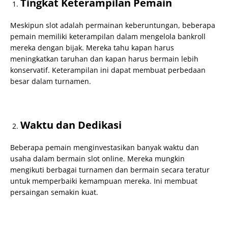
Tingkat Keterampilan Pemain
Meskipun slot adalah permainan keberuntungan, beberapa
pemain memiliki keterampilan dalam mengelola bankroll
mereka dengan bijak. Mereka tahu kapan harus
meningkatkan taruhan dan kapan harus bermain lebih
konservatif. Keterampilan ini dapat membuat perbedaan
besar dalam turnamen.
Waktu dan Dedikasi
Beberapa pemain menginvestasikan banyak waktu dan
usaha dalam bermain slot online. Mereka mungkin
mengikuti berbagai turnamen dan bermain secara teratur
untuk memperbaiki kemampuan mereka. Ini membuat
persaingan semakin kuat.