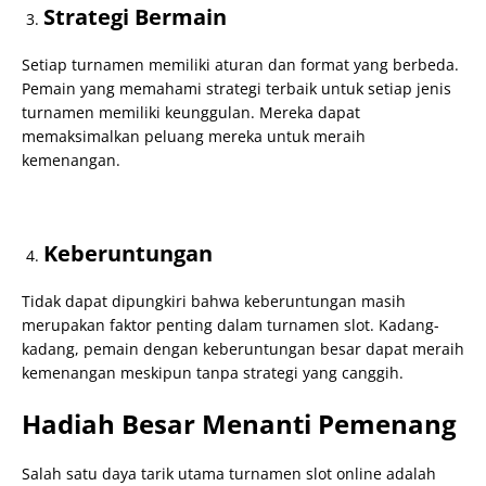
Strategi Bermain
Setiap turnamen memiliki aturan dan format yang berbeda.
Pemain yang memahami strategi terbaik untuk setiap jenis
turnamen memiliki keunggulan. Mereka dapat
memaksimalkan peluang mereka untuk meraih
kemenangan.
Keberuntungan
Tidak dapat dipungkiri bahwa keberuntungan masih
merupakan faktor penting dalam turnamen slot. Kadang-
kadang, pemain dengan keberuntungan besar dapat meraih
kemenangan meskipun tanpa strategi yang canggih.
Hadiah Besar Menanti Pemenang
Salah satu daya tarik utama turnamen slot online adalah