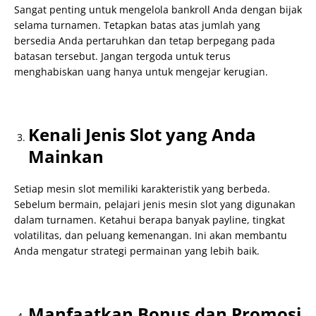
Sangat penting untuk mengelola bankroll Anda dengan bijak
selama turnamen. Tetapkan batas atas jumlah yang
bersedia Anda pertaruhkan dan tetap berpegang pada
batasan tersebut. Jangan tergoda untuk terus
menghabiskan uang hanya untuk mengejar kerugian.
Kenali Jenis Slot yang Anda
Mainkan
Setiap mesin slot memiliki karakteristik yang berbeda.
Sebelum bermain, pelajari jenis mesin slot yang digunakan
dalam turnamen. Ketahui berapa banyak payline, tingkat
volatilitas, dan peluang kemenangan. Ini akan membantu
Anda mengatur strategi permainan yang lebih baik.
Manfaatkan Bonus dan Promosi