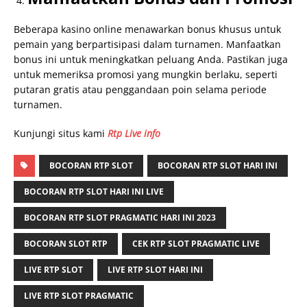
Beberapa kasino online menawarkan bonus khusus untuk
pemain yang berpartisipasi dalam turnamen. Manfaatkan
bonus ini untuk meningkatkan peluang Anda. Pastikan juga
untuk memeriksa promosi yang mungkin berlaku, seperti
putaran gratis atau penggandaan poin selama periode
turnamen.
Kunjungi situs kami
Rtp Live info
BOCORAN RTP SLOT
BOCORAN RTP SLOT HARI INI
BOCORAN RTP SLOT HARI INI LIVE
BOCORAN RTP SLOT PRAGMATIC HARI INI 2023
BOCORAN SLOT RTP
CEK RTP SLOT PRAGMATIC LIVE
LIVE RTP SLOT
LIVE RTP SLOT HARI INI
LIVE RTP SLOT PRAGMATIC