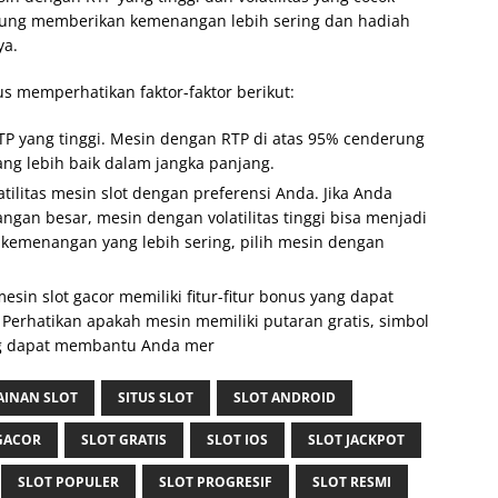
rung memberikan kemenangan lebih sering dan hadiah
ya.
s memperhatikan faktor-faktor berikut:
RTP yang tinggi. Mesin dengan RTP di atas 95% cenderung
g lebih baik dalam jangka panjang.
latilitas mesin slot dengan preferensi Anda. Jika Anda
angan besar, mesin dengan volatilitas tinggi bisa menjadi
a kemenangan yang lebih sering, pilih mesin dengan
esin slot gacor memiliki fitur-fitur bonus yang dapat
erhatikan apakah mesin memiliki putaran gratis, simbol
ang dapat membantu Anda mer
AINAN SLOT
SITUS SLOT
SLOT ANDROID
GACOR
SLOT GRATIS
SLOT IOS
SLOT JACKPOT
SLOT POPULER
SLOT PROGRESIF
SLOT RESMI