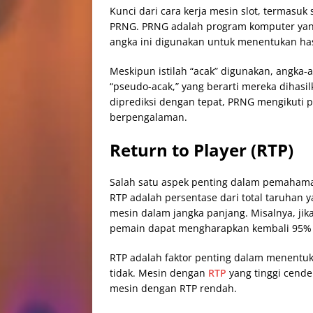
Kunci dari cara kerja mesin slot, termasu
PRNG. PRNG adalah program komputer yang
angka ini digunakan untuk menentukan has
Meskipun istilah “acak” digunakan, angka
“pseudo-acak,” yang berarti mereka dihasi
diprediksi dengan tepat, PRNG mengikuti 
berpengalaman.
Return to Player (RTP)
Salah satu aspek penting dalam pemahaman 
RTP adalah persentase dari total taruhan
mesin dalam jangka panjang. Misalnya, jik
pemain dapat mengharapkan kembali 95% d
RTP adalah faktor penting dalam menentuk
tidak. Mesin dengan
RTP
yang tinggi cend
mesin dengan RTP rendah.