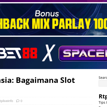
ia: Bagaimana Slot
Sear
Rtp
tpliveinfo
0
Tips 