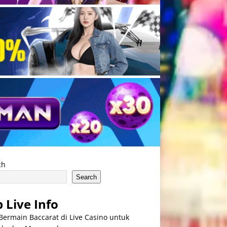
ch
Search
 Live Info
Bermain Baccarat di Live Casino untuk