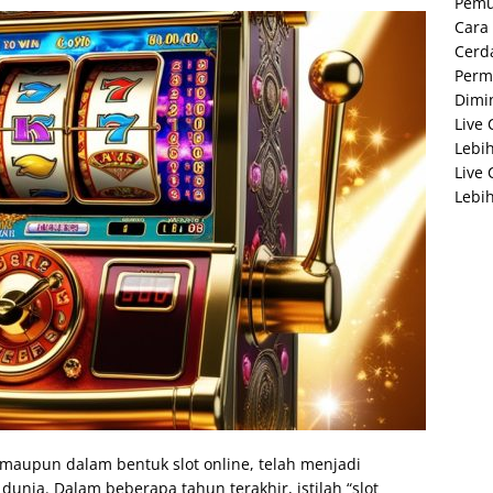
Pemu
Cara 
Cerd
Perma
Dimi
Live 
Lebi
Live 
Lebi
ik maupun dalam bentuk slot online, telah menjadi
unia. Dalam beberapa tahun terakhir, istilah “slot