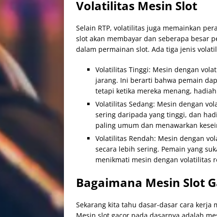
Volatilitas Mesin Slot
Selain RTP, volatilitas juga memainkan p
slot akan membayar dan seberapa besar pem
dalam permainan slot. Ada tiga jenis volati
Volatilitas Tinggi: Mesin dengan vol
jarang. Ini berarti bahwa pemain d
tetapi ketika mereka menang, hadiah
Volatilitas Sedang: Mesin dengan vo
sering daripada yang tinggi, dan hadi
paling umum dan menawarkan keseim
Volatilitas Rendah: Mesin dengan vol
secara lebih sering. Pemain yang suk
menikmati mesin dengan volatilitas 
Bagaimana Mesin Slot G
Sekarang kita tahu dasar-dasar cara kerja 
Mesin slot gacor pada dasarnya adalah mes