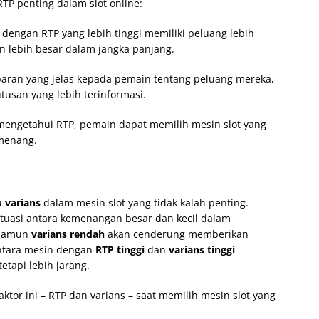
TP penting dalam slot online:
 dengan RTP yang lebih tinggi memiliki peluang lebih
 lebih besar dalam jangka panjang.
aran yang jelas kepada pemain tentang peluang mereka,
usan yang lebih terinformasi.
mengetahui RTP, pemain dapat memilih mesin slot yang
menang.
u
varians
dalam mesin slot yang tidak kalah penting.
tuasi antara kemenangan besar dan kecil dalam
amun
varians rendah
akan cenderung memberikan
entara mesin dengan
RTP tinggi
dan
varians tinggi
tapi lebih jarang.
or ini – RTP dan varians – saat memilih mesin slot yang