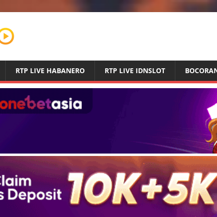
RTP LIVE HABANERO
RTP LIVE IDNSLOT
BOCORAN