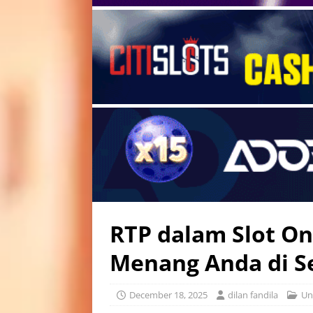
RTP dalam Slot On
Menang Anda di S
December 18, 2025
dilan fandila
Un