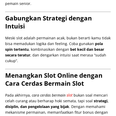
pemain senior.
Gabungkan Strategi dengan
Intuisi
Meski slot adalah permainan acak, bukan berarti kamu tidak
bisa memadukan logika dan feeling. Coba gunakan
pola
spin tertentu
, kombinasikan dengan
bet kecil dan besar
secara teratur
, dan dengarkan intuisi saat merasa “sudah
cukup”.
Menangkan Slot Online dengan
Cara Cerdas Bermain Slot
Pada akhirnya,
cara cerdas bermain
slot
bukan soal mencari
celah curang atau berharap hoki semata, tapi soal
strategi,
disiplin, dan pengelolaan yang bijak
. Dengan memahami
mekanisme permainan, memanfaatkan fitur bonus dengan