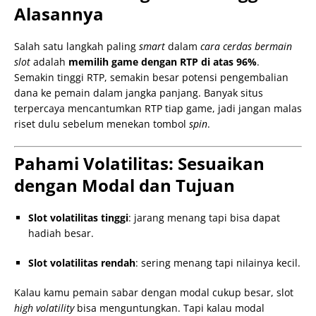
Alasannya
Salah satu langkah paling
smart
dalam
cara cerdas bermain
slot
adalah
memilih game dengan RTP di atas 96%
.
Semakin tinggi RTP, semakin besar potensi pengembalian
dana ke pemain dalam jangka panjang. Banyak situs
terpercaya mencantumkan RTP tiap game, jadi jangan malas
riset dulu sebelum menekan tombol
spin
.
Pahami Volatilitas: Sesuaikan
dengan Modal dan Tujuan
Slot volatilitas tinggi
: jarang menang tapi bisa dapat
hadiah besar.
Slot volatilitas rendah
: sering menang tapi nilainya kecil.
Kalau kamu pemain sabar dengan modal cukup besar, slot
high volatility
bisa menguntungkan. Tapi kalau modal