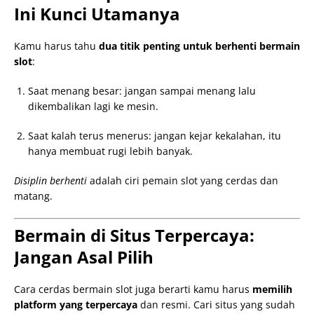
Ini Kunci Utamanya
Kamu harus tahu
dua titik penting untuk berhenti bermain
slot
:
Saat menang besar: jangan sampai menang lalu
dikembalikan lagi ke mesin.
Saat kalah terus menerus: jangan kejar kekalahan, itu
hanya membuat rugi lebih banyak.
Disiplin berhenti
adalah ciri pemain slot yang cerdas dan
matang.
Bermain di Situs Terpercaya:
Jangan Asal Pilih
Cara cerdas bermain slot juga berarti kamu harus
memilih
platform yang terpercaya
dan resmi. Cari situs yang sudah