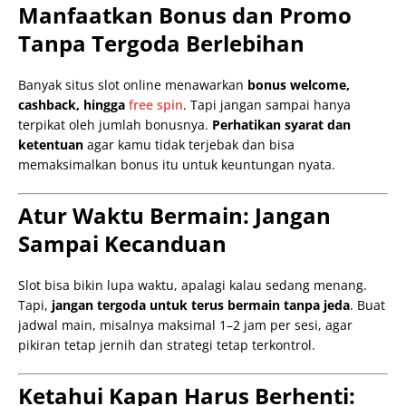
Manfaatkan Bonus dan Promo
Tanpa Tergoda Berlebihan
Banyak situs slot online menawarkan
bonus welcome,
cashback, hingga
free spin
. Tapi jangan sampai hanya
terpikat oleh jumlah bonusnya.
Perhatikan syarat dan
ketentuan
agar kamu tidak terjebak dan bisa
memaksimalkan bonus itu untuk keuntungan nyata.
Atur Waktu Bermain: Jangan
Sampai Kecanduan
Slot bisa bikin lupa waktu, apalagi kalau sedang menang.
Tapi,
jangan tergoda untuk terus bermain tanpa jeda
. Buat
jadwal main, misalnya maksimal 1–2 jam per sesi, agar
pikiran tetap jernih dan strategi tetap terkontrol.
Ketahui Kapan Harus Berhenti: