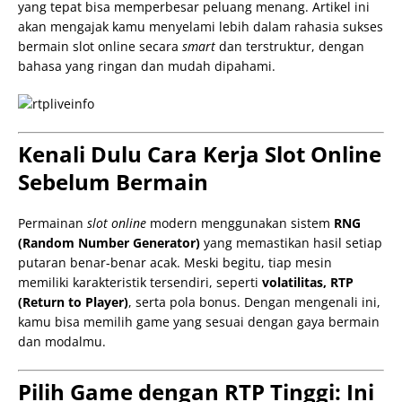
yang tepat bisa memperbesar peluang menang. Artikel ini
akan mengajak kamu menyelami lebih dalam rahasia sukses
bermain slot online secara
smart
dan terstruktur, dengan
bahasa yang ringan dan mudah dipahami.
Kenali Dulu Cara Kerja Slot Online
Sebelum Bermain
Permainan
slot online
modern menggunakan sistem
RNG
(Random Number Generator)
yang memastikan hasil setiap
putaran benar-benar acak. Meski begitu, tiap mesin
memiliki karakteristik tersendiri, seperti
volatilitas, RTP
(Return to Player)
, serta pola bonus. Dengan mengenali ini,
kamu bisa memilih game yang sesuai dengan gaya bermain
dan modalmu.
Pilih Game dengan RTP Tinggi: Ini