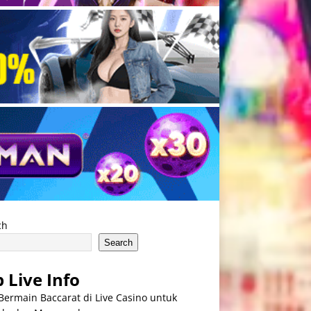
ch
Search
 Live Info
Bermain Baccarat di Live Casino untuk