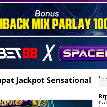
pat Jackpot Sensational
Sear
Rtp
Tips 