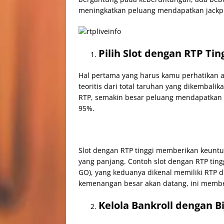
meningkatkan peluang mendapatkan jackpo
Pilih Slot dengan RTP Tin
Hal pertama yang harus kamu perhatikan ad
teoritis dari total taruhan yang dikembal
RTP, semakin besar peluang mendapatkan k
95%.
Slot dengan RTP tinggi memberikan keuntun
yang panjang. Contoh slot dengan RTP tingg
GO), yang keduanya dikenal memiliki RTP 
kemenangan besar akan datang, ini member
Kelola Bankroll dengan B