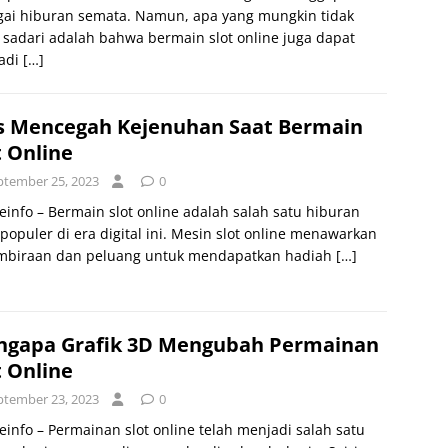
gai hiburan semata. Namun, apa yang mungkin tidak
sadari adalah bahwa bermain slot online juga dapat
adi
[…]
s Mencegah Kejenuhan Saat Bermain
t Online
ptember 25, 2023
0
veinfo – Bermain slot online adalah salah satu hiburan
populer di era digital ini. Mesin slot online menawarkan
mbiraan dan peluang untuk mendapatkan hadiah
[…]
gapa Grafik 3D Mengubah Permainan
t Online
ptember 23, 2023
0
veinfo – Permainan slot online telah menjadi salah satu