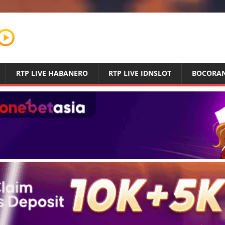
RTP LIVE HABANERO
RTP LIVE IDNSLOT
BOCORAN