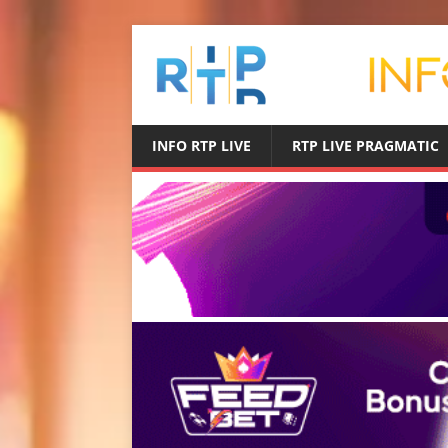
INFO RTP LIVE
RTP LIVE PRAGMATIC