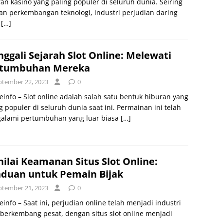
an kasino yang paling populer di seluruh dunia. Seiring
n perkembangan teknologi, industri perjudian daring
h
[…]
ggali Sejarah Slot Online: Melewati
rtumbuhan Mereka
ptember 22, 2023
0
veinfo – Slot online adalah salah satu bentuk hiburan yang
g populer di seluruh dunia saat ini. Permainan ini telah
alami pertumbuhan yang luar biasa
[…]
ilai Keamanan Situs Slot Online:
duan untuk Pemain Bijak
ptember 21, 2023
0
veinfo – Saat ini, perjudian online telah menjadi industri
berkembang pesat, dengan situs slot online menjadi