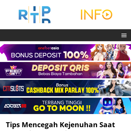
Tips Mencegah Kejenuhan Saat