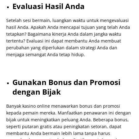
Evaluasi Hasil Anda
Setelah sesi bermain, luangkan waktu untuk mengevaluasi
hasil Anda. Apakah Anda mencapai tujuan yang telah Anda
tetapkan? Bagaimana kinerja Anda dalam jangka waktu
tertentu? Evaluasi ini dapat membantu Anda membuat
perubahan yang diperlukan dalam strategi Anda dan
menjaga semangat Anda tetap hidup.
Gunakan Bonus dan Promosi
dengan Bijak
Banyak kasino online menawarkan bonus dan promosi
kepada pemain mereka. Manfaatkan penawaran ini dengan
bijak untuk meningkatkan peluang Anda. Beberapa bonus,
seperti putaran gratis atau peningkatan setoran, dapat
membantu Anda bermain lebih lama tanpa harus