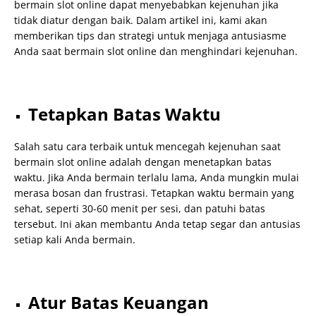
bermain slot online dapat menyebabkan kejenuhan jika
tidak diatur dengan baik. Dalam artikel ini, kami akan
memberikan tips dan strategi untuk menjaga antusiasme
Anda saat bermain slot online dan menghindari kejenuhan.
Tetapkan Batas Waktu
Salah satu cara terbaik untuk mencegah kejenuhan saat
bermain slot online adalah dengan menetapkan batas
waktu. Jika Anda bermain terlalu lama, Anda mungkin mulai
merasa bosan dan frustrasi. Tetapkan waktu bermain yang
sehat, seperti 30-60 menit per sesi, dan patuhi batas
tersebut. Ini akan membantu Anda tetap segar dan antusias
setiap kali Anda bermain.
Atur Batas Keuangan