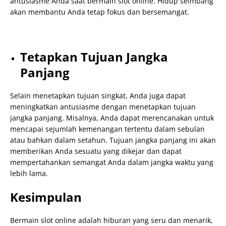
antusiasme Anda saat bermain slot online. Hidup seimbang
akan membantu Anda tetap fokus dan bersemangat.
Tetapkan Tujuan Jangka
Panjang
Selain menetapkan tujuan singkat, Anda juga dapat
meningkatkan antusiasme dengan menetapkan tujuan
jangka panjang. Misalnya, Anda dapat merencanakan untuk
mencapai sejumlah kemenangan tertentu dalam sebulan
atau bahkan dalam setahun. Tujuan jangka panjang ini akan
memberikan Anda sesuatu yang dikejar dan dapat
mempertahankan semangat Anda dalam jangka waktu yang
lebih lama.
Kesimpulan
Bermain
slot
online adalah hiburan yang seru dan menarik,