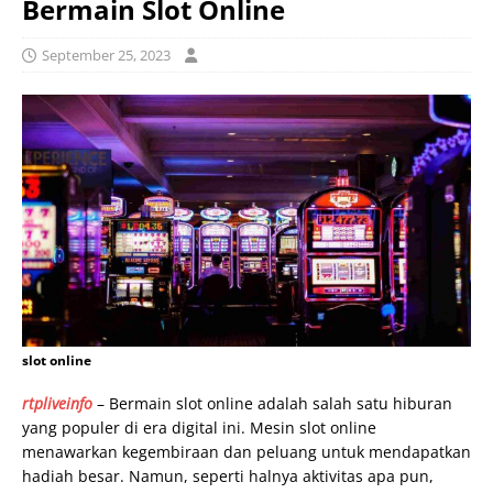
Bermain Slot Online
September 25, 2023
slot online
rtpliveinfo
– Bermain
slot
online adalah salah satu hiburan
yang populer di era digital ini. Mesin slot online
menawarkan kegembiraan dan peluang untuk mendapatkan
hadiah besar. Namun, seperti halnya aktivitas apa pun,