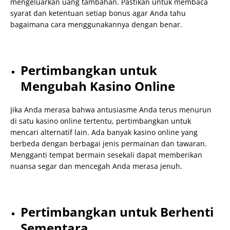
mengeluarkan uang tambahan. Pastikan untuk membaca
syarat dan ketentuan setiap bonus agar Anda tahu
bagaimana cara menggunakannya dengan benar.
Pertimbangkan untuk
Mengubah Kasino Online
Jika Anda merasa bahwa antusiasme Anda terus menurun
di satu kasino online tertentu, pertimbangkan untuk
mencari alternatif lain. Ada banyak kasino online yang
berbeda dengan berbagai jenis permainan dan tawaran.
Mengganti tempat bermain sesekali dapat memberikan
nuansa segar dan mencegah Anda merasa jenuh.
Pertimbangkan untuk Berhenti
Sementara