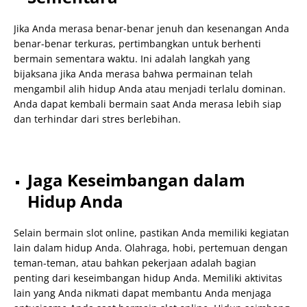
Jika Anda merasa benar-benar jenuh dan kesenangan Anda
benar-benar terkuras, pertimbangkan untuk berhenti
bermain sementara waktu. Ini adalah langkah yang
bijaksana jika Anda merasa bahwa permainan telah
mengambil alih hidup Anda atau menjadi terlalu dominan.
Anda dapat kembali bermain saat Anda merasa lebih siap
dan terhindar dari stres berlebihan.
Jaga Keseimbangan dalam
Hidup Anda
Selain bermain slot online, pastikan Anda memiliki kegiatan
lain dalam hidup Anda. Olahraga, hobi, pertemuan dengan
teman-teman, atau bahkan pekerjaan adalah bagian
penting dari keseimbangan hidup Anda. Memiliki aktivitas
lain yang Anda nikmati dapat membantu Anda menjaga