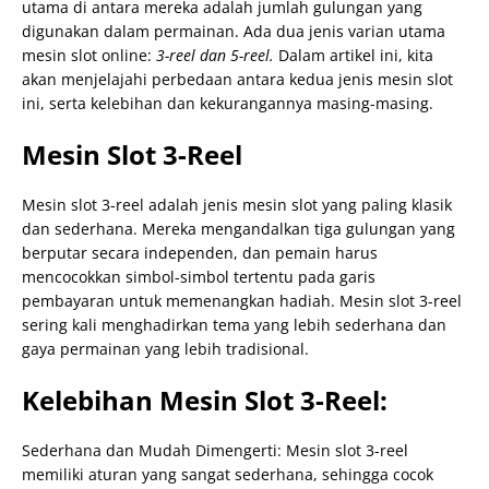
utama di antara mereka adalah jumlah gulungan yang
digunakan dalam permainan. Ada dua jenis varian utama
mesin slot online:
3-reel dan 5-reel.
Dalam artikel ini, kita
akan menjelajahi perbedaan antara kedua jenis mesin slot
ini, serta kelebihan dan kekurangannya masing-masing.
Mesin Slot 3-Reel
Mesin slot 3-reel adalah jenis mesin slot yang paling klasik
dan sederhana. Mereka mengandalkan tiga gulungan yang
berputar secara independen, dan pemain harus
mencocokkan simbol-simbol tertentu pada garis
pembayaran untuk memenangkan hadiah. Mesin slot 3-reel
sering kali menghadirkan tema yang lebih sederhana dan
gaya permainan yang lebih tradisional.
Kelebihan Mesin Slot 3-Reel:
Sederhana dan Mudah Dimengerti: Mesin slot 3-reel
memiliki aturan yang sangat sederhana, sehingga cocok