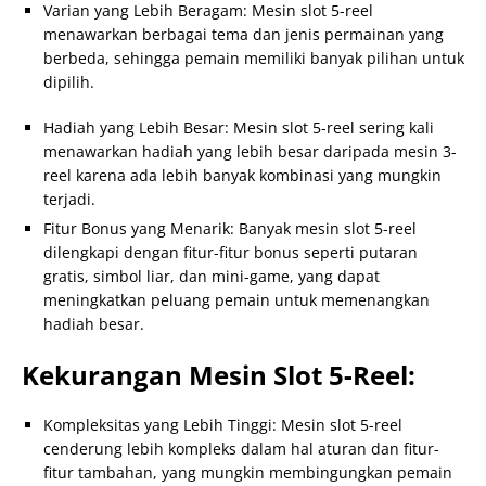
Varian yang Lebih Beragam: Mesin
slot
5-reel
menawarkan berbagai tema dan jenis permainan yang
berbeda, sehingga pemain memiliki banyak pilihan untuk
dipilih.
Hadiah yang Lebih Besar: Mesin slot 5-reel sering kali
menawarkan hadiah yang lebih besar daripada mesin 3-
reel karena ada lebih banyak kombinasi yang mungkin
terjadi.
Fitur Bonus yang Menarik: Banyak mesin slot 5-reel
dilengkapi dengan fitur-fitur bonus seperti putaran
gratis, simbol liar, dan mini-game, yang dapat
meningkatkan peluang pemain untuk memenangkan
hadiah besar.
Kekurangan Mesin Slot 5-Reel:
Kompleksitas yang Lebih Tinggi: Mesin slot 5-reel
cenderung lebih kompleks dalam hal aturan dan fitur-
fitur tambahan, yang mungkin membingungkan pemain