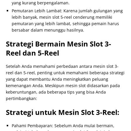
yang kurang berpengalaman.
Pemutaran Lebih Lambat: Karena jumlah gulungan yang
lebih banyak, mesin slot 5-reel cenderung memiliki
pemutaran yang lebih lambat, sehingga pemain harus
bersabar dalam menunggu hasilnya.
Strategi Bermain Mesin Slot 3-
Reel dan 5-Reel
Setelah Anda memahami perbedaan antara mesin slot 3-
reel dan 5-reel, penting untuk memahami beberapa strategi
yang dapat membantu Anda meningkatkan peluang
kemenangan Anda. Meskipun mesin slot didasarkan pada
keberuntungan, ada beberapa tips yang bisa Anda
pertimbangkan:
Strategi untuk Mesin Slot 3-Reel:
Pahami Pembayaran: Sebelum Anda mulai bermain,