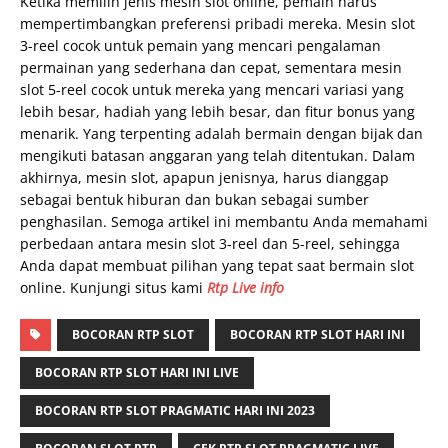
Ketika memilih jenis mesin slot online, pemain harus
mempertimbangkan preferensi pribadi mereka. Mesin slot
3-reel cocok untuk pemain yang mencari pengalaman
permainan yang sederhana dan cepat, sementara mesin
slot 5-reel cocok untuk mereka yang mencari variasi yang
lebih besar, hadiah yang lebih besar, dan fitur bonus yang
menarik. Yang terpenting adalah bermain dengan bijak dan
mengikuti batasan anggaran yang telah ditentukan. Dalam
akhirnya, mesin slot, apapun jenisnya, harus dianggap
sebagai bentuk hiburan dan bukan sebagai sumber
penghasilan. Semoga artikel ini membantu Anda memahami
perbedaan antara mesin slot 3-reel dan 5-reel, sehingga
Anda dapat membuat pilihan yang tepat saat bermain slot
online. Kunjungi situs kami
Rtp Live info
BOCORAN RTP SLOT
BOCORAN RTP SLOT HARI INI
BOCORAN RTP SLOT HARI INI LIVE
BOCORAN RTP SLOT PRAGMATIC HARI INI 2023