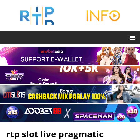
rtp slot live pragmatic