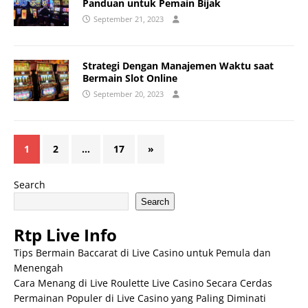
Panduan untuk Pemain Bijak
September 21, 2023
Strategi Dengan Manajemen Waktu saat
Bermain Slot Online
September 20, 2023
1
2
…
17
»
Search
Search
Rtp Live Info
Tips Bermain Baccarat di Live Casino untuk Pemula dan
Menengah
Cara Menang di Live Roulette Live Casino Secara Cerdas
Permainan Populer di Live Casino yang Paling Diminati