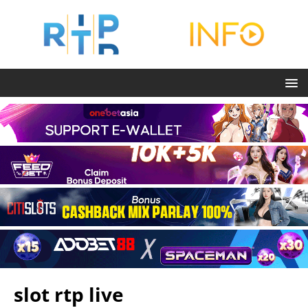
slot rtp live