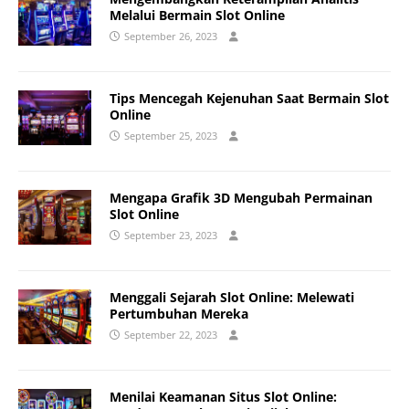
Melalui Bermain Slot Online
September 26, 2023
Tips Mencegah Kejenuhan Saat Bermain Slot
Online
September 25, 2023
Mengapa Grafik 3D Mengubah Permainan
Slot Online
September 23, 2023
Menggali Sejarah Slot Online: Melewati
Pertumbuhan Mereka
September 22, 2023
Menilai Keamanan Situs Slot Online: