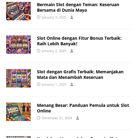
Bermain Slot dengan Teman: Keseruan
Bersama di Dunia Maya
January 3, 2025
Slot Online dengan Fitur Bonus Terbaik:
Raih Lebih Banyak!
January 2, 2025
Slot dengan Grafis Terbaik: Memanjakan
Mata dan Menambah Keseruan
January 1, 2025
Menang Besar: Panduan Pemula untuk Slot
Online
December 31, 2024