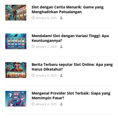
Slot dengan Cerita Menarik: Game yang
Menghadirkan Petualangan
January 8, 2025
Mendalami Slot dengan Variasi Tinggi: Apa
Keuntungannya?
January 7, 2025
Berita Terbaru seputar Slot Online: Apa yang
Harus Diketahui?
January 6, 2025
Mengenal Provider Slot Terbaik: Siapa yang
Memimpin Pasar?
January 4, 2025