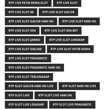
RTP LIVE PETIR DEWA SLOT
RTP LIVE SLOT
RTP LIVE SLOT 88
RTP LIVE SLOT GACOR
RTP LIVE SLOT GACOR HARI INI
RTP LIVE SLOT HARI INI
RTP LIVE SLOT IDN
RTP LIVE SLOT IDN BET
RTP LIVE SLOT JARWO
RTP LIVE SLOT LENGKAP
RTP LIVE SLOT ONLINE
RTP LIVE SLOT PETIR DEWA
RTP LIVE SLOT PRAGMATIC
RTP LIVE SLOT PRAGMATIC HARI INI
RTP LIVE SLOT TERLENGKAP
RTP SLOT GACOR HARI INI LIVE
RTP SLOT HARI INI LIVE
RTP SLOT LIVE
RTP SLOT LIVE HARI INI
RTP SLOT LIVE LENGKAP
RTP SLOT LIVE PRAGMATIC