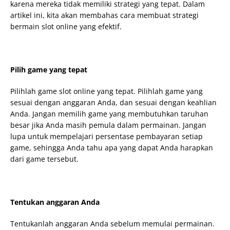
karena mereka tidak memiliki strategi yang tepat. Dalam
artikel ini, kita akan membahas cara membuat strategi
bermain slot online yang efektif.
Pilih game yang tepat
Pilihlah game slot online yang tepat. Pilihlah game yang
sesuai dengan anggaran Anda, dan sesuai dengan keahlian
Anda. Jangan memilih game yang membutuhkan taruhan
besar jika Anda masih pemula dalam permainan. Jangan
lupa untuk mempelajari persentase pembayaran setiap
game, sehingga Anda tahu apa yang dapat Anda harapkan
dari game tersebut.
Tentukan anggaran Anda
Tentukanlah anggaran Anda sebelum memulai permainan.