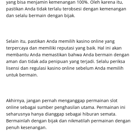
yang bisa menjamin kemenangan 100%. Oleh karena itu,
pastikan Anda tidak terlalu terobsesi dengan kemenangan
dan selalu bermain dengan bijak.
Selain itu, pastikan Anda memilih kasino online yang
terpercaya dan memiliki reputasi yang baik. Hal ini akan
membantu Anda memastikan bahwa Anda bermain dengan
aman dan tidak ada penipuan yang terjadi. Selalu periksa
lisensi dan regulasi kasino online sebelum Anda memilih
untuk bermain.
Akhirnya, jangan pernah menganggap permainan slot
online sebagai sumber penghasilan utama. Permainan ini
seharusnya hanya dianggap sebagai hiburan semata.
Bermainlah dengan bijak dan nikmatilah permainan dengan
penuh kesenangan.