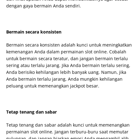
dengan gaya bermain Anda sendiri.
Bermain secara konsisten
Bermain secara konsisten adalah kunci untuk meningkatkan
kemenangan Anda dalam permainan slot online. Cobalah
untuk bermain secara teratur, dan jangan bermain terlalu
sering atau terlalu jarang. Jika Anda bermain terlalu sering,
Anda berisiko kehilangan lebih banyak uang. Namun, jika
Anda bermain terlalu jarang, Anda mungkin kehilangan
peluang untuk memenangkan jackpot besar.
Tetap tenang dan sabar
Tetap tenang dan sabar adalah kunci untuk memenangkan
permainan slot online. Jangan terburu-buru saat memutar
gulungan, dan jangan biarkan emosi Anda mengambil alih.