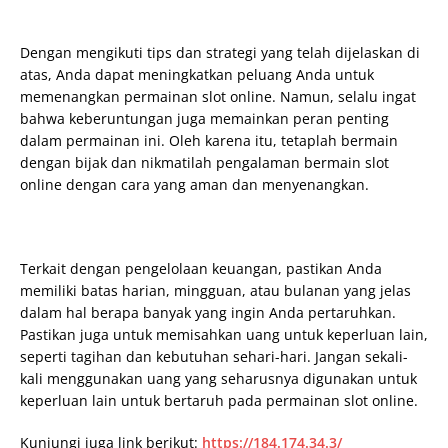
Dengan mengikuti tips dan strategi yang telah dijelaskan di
atas, Anda dapat meningkatkan peluang Anda untuk
memenangkan permainan slot online. Namun, selalu ingat
bahwa keberuntungan juga memainkan peran penting
dalam permainan ini. Oleh karena itu, tetaplah bermain
dengan bijak dan nikmatilah pengalaman bermain slot
online dengan cara yang aman dan menyenangkan.
Terkait dengan pengelolaan keuangan, pastikan Anda
memiliki batas harian, mingguan, atau bulanan yang jelas
dalam hal berapa banyak yang ingin Anda pertaruhkan.
Pastikan juga untuk memisahkan uang untuk keperluan lain,
seperti tagihan dan kebutuhan sehari-hari. Jangan sekali-
kali menggunakan uang yang seharusnya digunakan untuk
keperluan lain untuk bertaruh pada permainan slot online.
Kunjungi juga link berikut:
https://184.174.34.3/