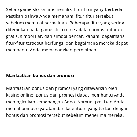
Setiap game slot online memiliki fitur-fitur yang berbeda.
Pastikan bahwa Anda memahami fitur-fitur tersebut
sebelum memulai permainan. Beberapa fitur yang sering
ditemukan pada game slot online adalah bonus putaran
gratis, simbol liar, dan simbol pencar. Pahami bagaimana
fitur-fitur tersebut berfungsi dan bagaimana mereka dapat
membantu Anda memenangkan permainan.
Manfaatkan bonus dan promosi
Manfaatkan bonus dan promosi yang ditawarkan oleh
kasino online. Bonus dan promosi dapat membantu Anda
meningkatkan kemenangan Anda. Namun, pastikan Anda
memahami persyaratan dan ketentuan yang terkait dengan
bonus dan promosi tersebut sebelum menerima mereka.