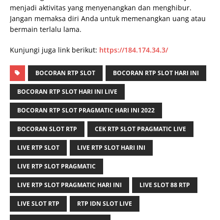
menjadi aktivitas yang menyenangkan dan menghibur.
Jangan memaksa diri Anda untuk memenangkan uang atau
bermain terlalu lama.
Kunjungi juga link berikut:
https://184.174.34.3/
BOCORAN RTP SLOT
BOCORAN RTP SLOT HARI INI
BOCORAN RTP SLOT HARI INI LIVE
BOCORAN RTP SLOT PRAGMATIC HARI INI 2022
BOCORAN SLOT RTP
CEK RTP SLOT PRAGMATIC LIVE
LIVE RTP SLOT
LIVE RTP SLOT HARI INI
LIVE RTP SLOT PRAGMATIC
LIVE RTP SLOT PRAGMATIC HARI INI
LIVE SLOT 88 RTP
LIVE SLOT RTP
RTP IDN SLOT LIVE