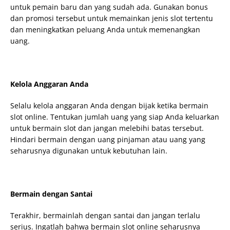
untuk pemain baru dan yang sudah ada. Gunakan bonus
dan promosi tersebut untuk memainkan jenis slot tertentu
dan meningkatkan peluang Anda untuk memenangkan
uang.
Kelola Anggaran Anda
Selalu kelola anggaran Anda dengan bijak ketika bermain
slot online. Tentukan jumlah uang yang siap Anda keluarkan
untuk bermain slot dan jangan melebihi batas tersebut.
Hindari bermain dengan uang pinjaman atau uang yang
seharusnya digunakan untuk kebutuhan lain.
Bermain dengan Santai
Terakhir, bermainlah dengan santai dan jangan terlalu
serius. Ingatlah bahwa bermain slot online seharusnya