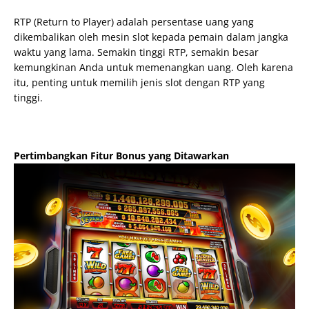
RTP (Return to Player) adalah persentase uang yang
dikembalikan oleh mesin slot kepada pemain dalam jangka
waktu yang lama. Semakin tinggi RTP, semakin besar
kemungkinan Anda untuk memenangkan uang. Oleh karena
itu, penting untuk memilih jenis slot dengan RTP yang
tinggi.
Pertimbangkan Fitur Bonus yang Ditawarkan