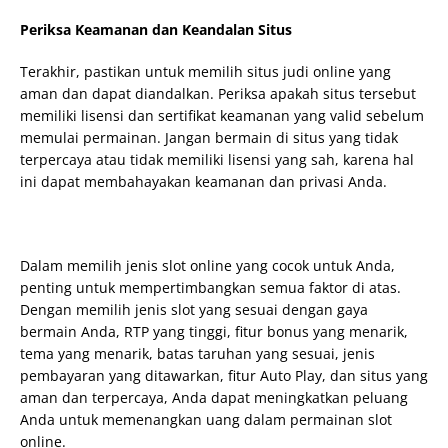
Periksa Keamanan dan Keandalan Situs
Terakhir, pastikan untuk memilih situs judi online yang
aman dan dapat diandalkan. Periksa apakah situs tersebut
memiliki lisensi dan sertifikat keamanan yang valid sebelum
memulai permainan. Jangan bermain di situs yang tidak
terpercaya atau tidak memiliki lisensi yang sah, karena hal
ini dapat membahayakan keamanan dan privasi Anda.
Dalam memilih jenis slot online yang cocok untuk Anda,
penting untuk mempertimbangkan semua faktor di atas.
Dengan memilih jenis slot yang sesuai dengan gaya
bermain Anda, RTP yang tinggi, fitur bonus yang menarik,
tema yang menarik, batas taruhan yang sesuai, jenis
pembayaran yang ditawarkan, fitur Auto Play, dan situs yang
aman dan terpercaya, Anda dapat meningkatkan peluang
Anda untuk memenangkan uang dalam permainan slot
online.