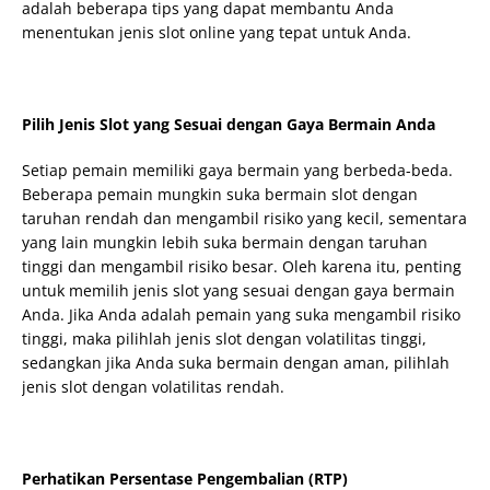
adalah beberapa tips yang dapat membantu Anda
menentukan jenis slot online yang tepat untuk Anda.
Pilih Jenis Slot yang Sesuai dengan Gaya Bermain Anda
Setiap pemain memiliki gaya bermain yang berbeda-beda.
Beberapa pemain mungkin suka bermain slot dengan
taruhan rendah dan mengambil risiko yang kecil, sementara
yang lain mungkin lebih suka bermain dengan taruhan
tinggi dan mengambil risiko besar. Oleh karena itu, penting
untuk memilih jenis slot yang sesuai dengan gaya bermain
Anda. Jika Anda adalah pemain yang suka mengambil risiko
tinggi, maka pilihlah jenis slot dengan volatilitas tinggi,
sedangkan jika Anda suka bermain dengan aman, pilihlah
jenis slot dengan volatilitas rendah.
Perhatikan Persentase Pengembalian (RTP)