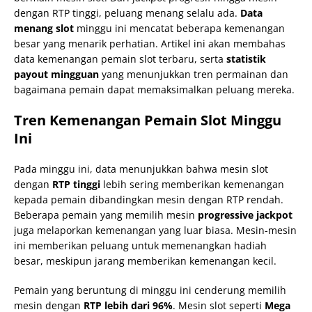
dengan RTP tinggi, peluang menang selalu ada.
Data
menang slot
minggu ini mencatat beberapa kemenangan
besar yang menarik perhatian. Artikel ini akan membahas
data kemenangan pemain slot terbaru, serta
statistik
payout mingguan
yang menunjukkan tren permainan dan
bagaimana pemain dapat memaksimalkan peluang mereka.
Tren Kemenangan Pemain Slot Minggu
Ini
Pada minggu ini, data menunjukkan bahwa mesin slot
dengan
RTP tinggi
lebih sering memberikan kemenangan
kepada pemain dibandingkan mesin dengan RTP rendah.
Beberapa pemain yang memilih mesin
progressive jackpot
juga melaporkan kemenangan yang luar biasa. Mesin-mesin
ini memberikan peluang untuk memenangkan hadiah
besar, meskipun jarang memberikan kemenangan kecil.
Pemain yang beruntung di minggu ini cenderung memilih
mesin dengan
RTP lebih dari 96%
. Mesin slot seperti
Mega