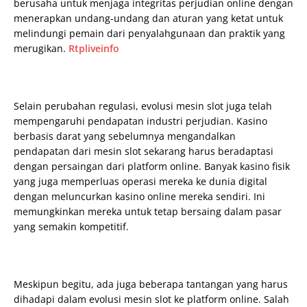
berusaha untuk menjaga integritas perjudian online dengan
menerapkan undang-undang dan aturan yang ketat untuk
melindungi pemain dari penyalahgunaan dan praktik yang
merugikan.
Rtpliveinfo
Selain perubahan regulasi, evolusi mesin slot juga telah
mempengaruhi pendapatan industri perjudian. Kasino
berbasis darat yang sebelumnya mengandalkan
pendapatan dari mesin slot sekarang harus beradaptasi
dengan persaingan dari platform online. Banyak kasino fisik
yang juga memperluas operasi mereka ke dunia digital
dengan meluncurkan kasino online mereka sendiri. Ini
memungkinkan mereka untuk tetap bersaing dalam pasar
yang semakin kompetitif.
Meskipun begitu, ada juga beberapa tantangan yang harus
dihadapi dalam evolusi mesin slot ke platform online. Salah