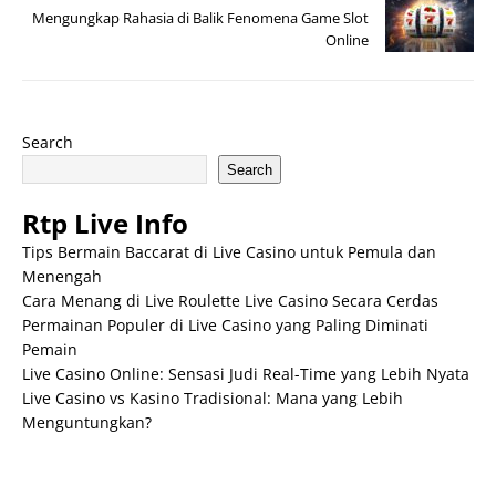
Mengungkap Rahasia di Balik Fenomena Game Slot
Online
Search
Search
Rtp Live Info
Tips Bermain Baccarat di Live Casino untuk Pemula dan
Menengah
Cara Menang di Live Roulette Live Casino Secara Cerdas
Permainan Populer di Live Casino yang Paling Diminati
Pemain
Live Casino Online: Sensasi Judi Real-Time yang Lebih Nyata
Live Casino vs Kasino Tradisional: Mana yang Lebih
Menguntungkan?