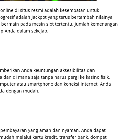
s online di situs resmi adalah kesempatan untuk
ogresif adalah jackpot yang terus bertambah nilainya
 bermain pada mesin slot tertentu. Jumlah kemenangan
up Anda dalam sekejap.
memberikan Anda keuntungan aksesibilitas dan
dan di mana saja tanpa harus pergi ke kasino fisik.
puter atau smartphone dan koneksi internet, Anda
Anda dengan mudah.
e pembayaran yang aman dan nyaman. Anda dapat
udah melalui kartu kredit, transfer bank, dompet