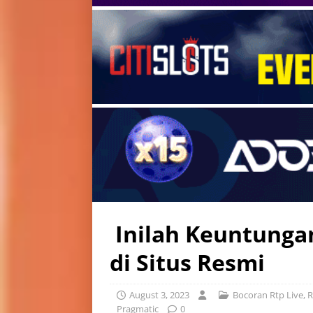
Inilah Keuntungan
di Situs Resmi
August 3, 2023
Bocoran Rtp Live
,
R
Pragmatic
0