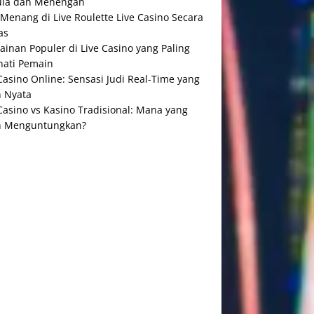
la dan Menengah
Menang di Live Roulette Live Casino Secara
as
inan Populer di Live Casino yang Paling
nati Pemain
Casino Online: Sensasi Judi Real-Time yang
h Nyata
Casino vs Kasino Tradisional: Mana yang
h Menguntungkan?