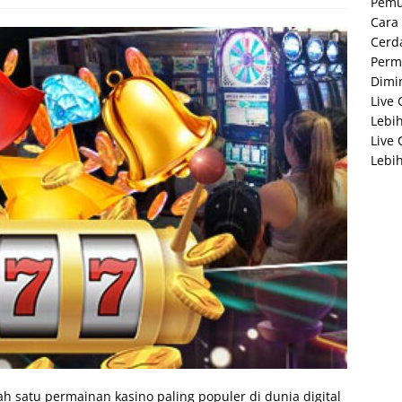
Pemu
Cara 
Cerd
Perma
Dimi
Live 
Lebi
Live 
Lebi
ah satu permainan kasino paling populer di dunia digital