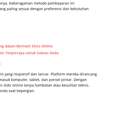
ainnya. Keberagaman metode pembayaran ini
ng paling sesuai dengan preferensi dan kebutuhan
g dalam Bermain Slots Online
min Terpercaya untuk Sukses Anda
:
n yang responsif dan lancar. Platform mereka dirancang
asuk komputer, tablet, dan ponsel pintar. Dengan
slots online tanpa hambatan atau kesulitan teknis,
Anda saat bepergian.