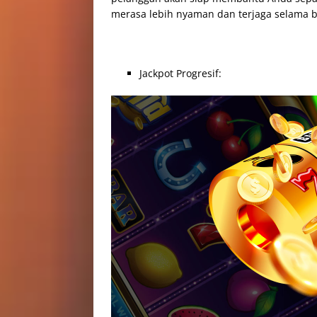
merasa lebih nyaman dan terjaga selama be
Jackpot Progresif: