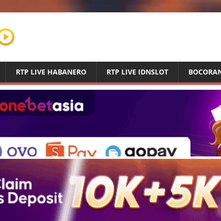
RTP LIVE HABANERO
RTP LIVE IDNSLOT
BOCORAN