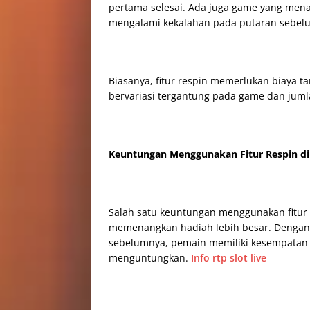
pertama selesai. Ada juga game yang menaw
mengalami kekalahan pada putaran sebel
Biasanya, fitur respin memerlukan biaya t
bervariasi tergantung pada game dan juml
Keuntungan Menggunakan Fitur Respin di 
Salah satu keuntungan menggunakan fitur 
memenangkan hadiah lebih besar. Dengan 
sebelumnya, pemain memiliki kesempatan 
menguntungkan.
Info rtp slot live