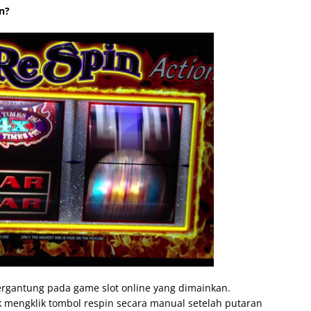
n?
tergantung pada game slot online yang dimainkan.
engklik tombol respin secara manual setelah putaran