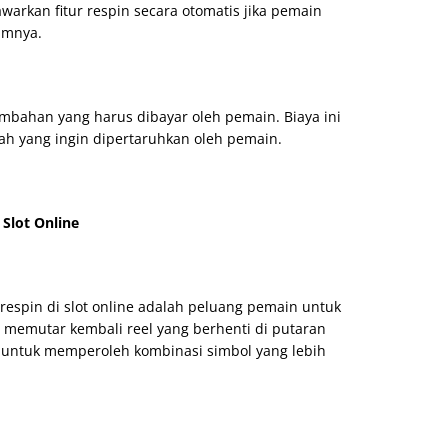
arkan fitur respin secara otomatis jika pemain
umnya.
ambahan yang harus dibayar oleh pemain. Biaya ini
ah yang ingin dipertaruhkan oleh pemain.
Slot Online
respin di slot online adalah peluang pemain untuk
memutar kembali reel yang berhenti di putaran
untuk memperoleh kombinasi simbol yang lebih