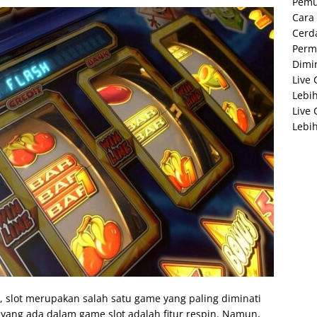
Pemu
Cara 
Cerd
Perma
Dimi
Live 
Lebi
Live 
Lebi
, slot merupakan salah satu game yang paling diminati
k yang ada dalam game slot adalah fitur respin. Namun,