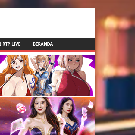
 RTP LIVE
BERANDA