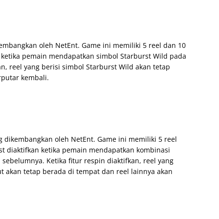
kembangkan oleh NetEnt. Game ini memiliki 5 reel dan 10
kan ketika pemain mendapatkan simbol Starburst Wild pada
fkan, reel yang berisi simbol Starburst Wild akan tetap
rputar kembali.
g dikembangkan oleh NetEnt. Game ini memiliki 5 reel
uest diaktifkan ketika pemain mendapatkan kombinasi
belumnya. Ketika fitur respin diaktifkan, reel yang
 akan tetap berada di tempat dan reel lainnya akan