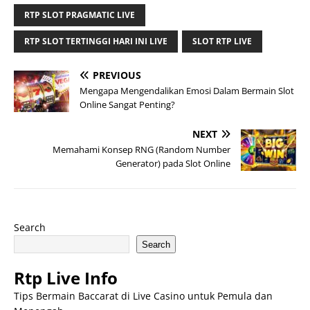
RTP SLOT PRAGMATIC LIVE
RTP SLOT TERTINGGI HARI INI LIVE
SLOT RTP LIVE
PREVIOUS
Mengapa Mengendalikan Emosi Dalam Bermain Slot
Online Sangat Penting?
NEXT
Memahami Konsep RNG (Random Number
Generator) pada Slot Online
Search
Search
Rtp Live Info
Tips Bermain Baccarat di Live Casino untuk Pemula dan