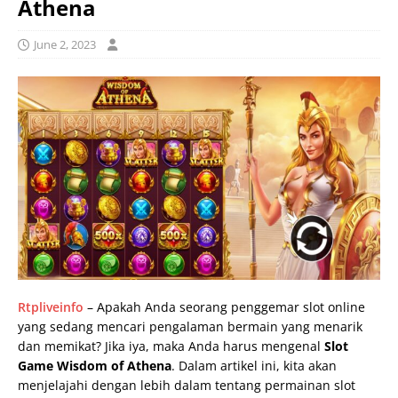
Athena
June 2, 2023
Rtpliveinfo
– Apakah Anda seorang penggemar slot online
yang sedang mencari pengalaman bermain yang menarik
dan memikat? Jika iya, maka Anda harus mengenal
Slot
Game Wisdom of Athena
. Dalam artikel ini, kita akan
menjelajahi dengan lebih dalam tentang permainan slot