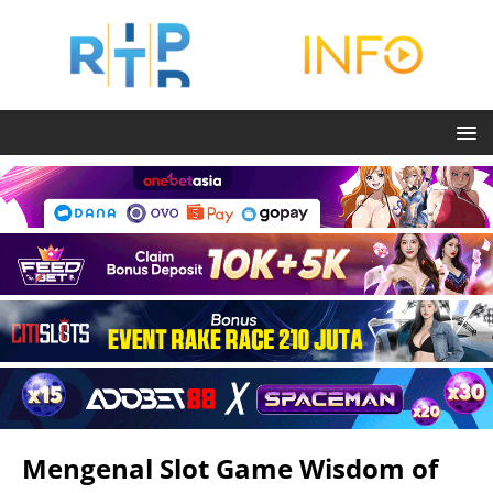
Mengenal Slot Game Wisdom of