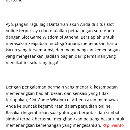
Ayo, jangan ragu lagi! Daftarkan akun Anda di situs slot
online terpercaya dan mulailah petualangan seru Anda
dengan Slot Game Wisdom of Athena. Bersiaplah untuk
merasakan keajaiban mitologi Yunani, menemukan harta
karun yang tersembunyi, dan memenangkan kemenangan
yang mengesankan. Jadilah bagian dari permainan yang
memikat ini sekarang juga!
Dengan pengalaman bermain yang menarik, kesempatan
memenangkan hadiah besar, dan sensasi yang tidak
terlupakan, Slot Game Wisdom of Athena akan membawa
Anda ke puncak kegembiraan dalam perjudian online.
Rasakan kegembiraan saat gulungan berputar dan simbol-
simbol terbaik bertemu, menghadirkan peluang besar untuk
memenangkan kemenangan yang mengesankan.
Rtpliveinfo