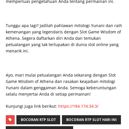
memperluas pengetahuan Anda tentang permainan ini.
Tunggu apa lagi? Jadilah pahlawan mitologi Yunani dan raih
kemenangan yang legendaris dengan Slot Game Wisdom of
Athena. Segera daftarkan diri Anda dan temukan
petualangan yang tak terlupakan di dunia slot online yang
menarik ini.
Ayo, mari mulai petualangan Anda sekarang dengan Slot
Game Wisdom of Athena dan rasakan keajaiban mitologi
Yunani dalam genggaman Anda. Semoga keberuntungan
selalu menyertai Anda di setiap permainan!
Kunjungi juga link berikut:
https://184.174.34.3/
BOCORAN RTP SLOT
BOCORAN RTP SLOT HARI INI