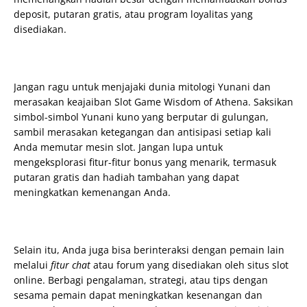
deposit, putaran gratis, atau program loyalitas yang
disediakan.
Jangan ragu untuk menjajaki dunia mitologi Yunani dan
merasakan keajaiban Slot Game Wisdom of Athena. Saksikan
simbol-simbol Yunani kuno yang berputar di gulungan,
sambil merasakan ketegangan dan antisipasi setiap kali
Anda memutar mesin slot. Jangan lupa untuk
mengeksplorasi fitur-fitur bonus yang menarik, termasuk
putaran gratis dan hadiah tambahan yang dapat
meningkatkan kemenangan Anda.
Selain itu, Anda juga bisa berinteraksi dengan pemain lain
melalui
fitur chat
atau forum yang disediakan oleh situs slot
online. Berbagi pengalaman, strategi, atau tips dengan
sesama pemain dapat meningkatkan kesenangan dan