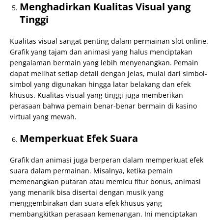
Menghadirkan Kualitas Visual yang
Tinggi
Kualitas visual sangat penting dalam permainan slot online.
Grafik yang tajam dan animasi yang halus menciptakan
pengalaman bermain yang lebih menyenangkan. Pemain
dapat melihat setiap detail dengan jelas, mulai dari simbol-
simbol yang digunakan hingga latar belakang dan efek
khusus. Kualitas visual yang tinggi juga memberikan
perasaan bahwa pemain benar-benar bermain di kasino
virtual yang mewah.
Memperkuat Efek Suara
Grafik dan animasi juga berperan dalam memperkuat efek
suara dalam permainan. Misalnya, ketika pemain
memenangkan putaran atau memicu fitur bonus, animasi
yang menarik bisa disertai dengan musik yang
menggembirakan dan suara efek khusus yang
membangkitkan perasaan kemenangan. Ini menciptakan