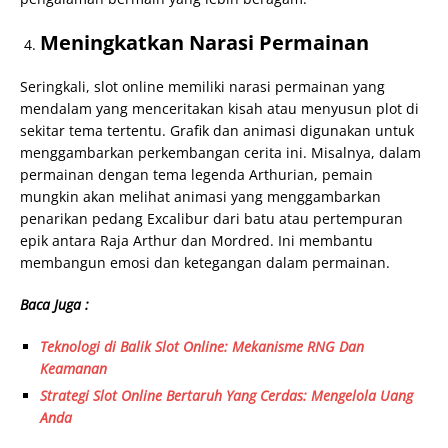
Meningkatkan Narasi Permainan
Seringkali, slot online memiliki narasi permainan yang
mendalam yang menceritakan kisah atau menyusun plot di
sekitar tema tertentu. Grafik dan animasi digunakan untuk
menggambarkan perkembangan cerita ini. Misalnya, dalam
permainan dengan tema legenda Arthurian, pemain
mungkin akan melihat animasi yang menggambarkan
penarikan pedang Excalibur dari batu atau pertempuran
epik antara Raja Arthur dan Mordred. Ini membantu
membangun emosi dan ketegangan dalam permainan.
Baca Juga :
Teknologi di Balik Slot Online: Mekanisme RNG Dan
Keamanan
Strategi Slot Online Bertaruh Yang Cerdas: Mengelola Uang
Anda