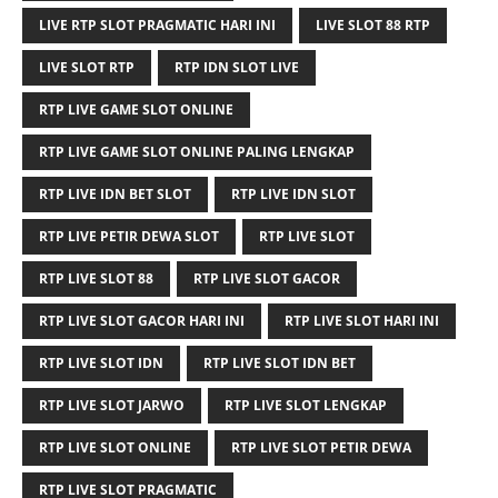
LIVE RTP SLOT PRAGMATIC HARI INI
LIVE SLOT 88 RTP
LIVE SLOT RTP
RTP IDN SLOT LIVE
RTP LIVE GAME SLOT ONLINE
RTP LIVE GAME SLOT ONLINE PALING LENGKAP
RTP LIVE IDN BET SLOT
RTP LIVE IDN SLOT
RTP LIVE PETIR DEWA SLOT
RTP LIVE SLOT
RTP LIVE SLOT 88
RTP LIVE SLOT GACOR
RTP LIVE SLOT GACOR HARI INI
RTP LIVE SLOT HARI INI
RTP LIVE SLOT IDN
RTP LIVE SLOT IDN BET
RTP LIVE SLOT JARWO
RTP LIVE SLOT LENGKAP
RTP LIVE SLOT ONLINE
RTP LIVE SLOT PETIR DEWA
RTP LIVE SLOT PRAGMATIC