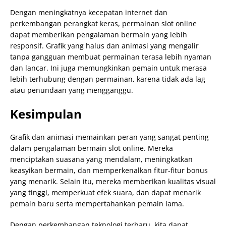
Dengan meningkatnya kecepatan internet dan
perkembangan perangkat keras, permainan slot online
dapat memberikan pengalaman bermain yang lebih
responsif. Grafik yang halus dan animasi yang mengalir
tanpa gangguan membuat permainan terasa lebih nyaman
dan lancar. Ini juga memungkinkan pemain untuk merasa
lebih terhubung dengan permainan, karena tidak ada lag
atau penundaan yang mengganggu.
Kesimpulan
Grafik dan animasi memainkan peran yang sangat penting
dalam pengalaman bermain slot online. Mereka
menciptakan suasana yang mendalam, meningkatkan
keasyikan bermain, dan memperkenalkan fitur-fitur bonus
yang menarik. Selain itu, mereka memberikan kualitas visual
yang tinggi, memperkuat efek suara, dan dapat menarik
pemain baru serta mempertahankan pemain lama.
Dengan perkembangan teknologi terbaru, kita dapat