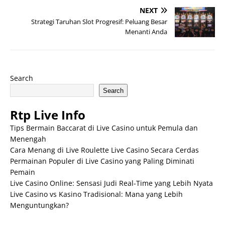
NEXT
Strategi Taruhan Slot Progresif: Peluang Besar
Menanti Anda
Search
Search
Rtp Live Info
Tips Bermain Baccarat di Live Casino untuk Pemula dan
Menengah
Cara Menang di Live Roulette Live Casino Secara Cerdas
Permainan Populer di Live Casino yang Paling Diminati
Pemain
Live Casino Online: Sensasi Judi Real-Time yang Lebih Nyata
Live Casino vs Kasino Tradisional: Mana yang Lebih
Menguntungkan?