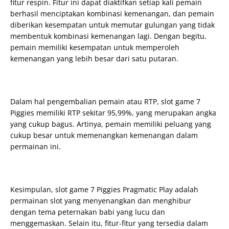
fitur respin. Fitur ini dapat diaktifkan setiap kali pemain
berhasil menciptakan kombinasi kemenangan, dan pemain
diberikan kesempatan untuk memutar gulungan yang tidak
membentuk kombinasi kemenangan lagi. Dengan begitu,
pemain memiliki kesempatan untuk memperoleh
kemenangan yang lebih besar dari satu putaran.
Dalam hal pengembalian pemain atau RTP, slot game 7
Piggies memiliki RTP sekitar 95,99%, yang merupakan angka
yang cukup bagus. Artinya, pemain memiliki peluang yang
cukup besar untuk memenangkan kemenangan dalam
permainan ini.
Kesimpulan, slot game 7 Piggies Pragmatic Play adalah
permainan slot yang menyenangkan dan menghibur
dengan tema peternakan babi yang lucu dan
menggemaskan. Selain itu, fitur-fitur yang tersedia dalam