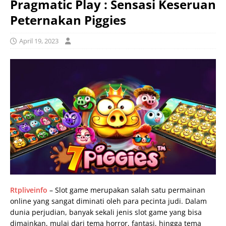
Pragmatic Play : Sensasi Keseruan
Peternakan Piggies
April 19, 2023
Rtpliveinfo
– Slot game merupakan salah satu permainan
online yang sangat diminati oleh para pecinta judi. Dalam
dunia perjudian, banyak sekali jenis slot game yang bisa
dimainkan, mulai dari tema horror, fantasi, hingga tema