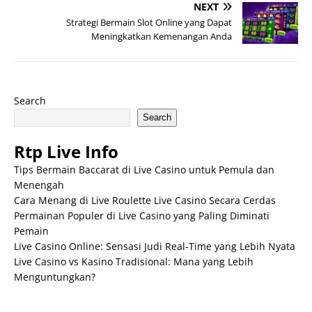
NEXT
Strategi Bermain Slot Online yang Dapat
Meningkatkan Kemenangan Anda
Search
Search
Rtp Live Info
Tips Bermain Baccarat di Live Casino untuk Pemula dan
Menengah
Cara Menang di Live Roulette Live Casino Secara Cerdas
Permainan Populer di Live Casino yang Paling Diminati
Pemain
Live Casino Online: Sensasi Judi Real-Time yang Lebih Nyata
Live Casino vs Kasino Tradisional: Mana yang Lebih
Menguntungkan?