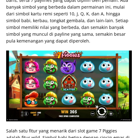
baris, serta 7 paylines yang dapat dipilih oleh pemain. Ada
banyak simbol yang berbeda dalam permainan ini, mulai
dari simbol kartu remi seperti 10, J, Q, K, dan A, hingga
simbol babi, kerbau, tongkat gembala, dan lain-lain. Setiap
simbol memiliki nilai yang berbeda, dan semakin banyak
simbol yang muncul di payline yang sama, semakin besar
pula kemenangan yang dapat diperoleh.
Salah satu fitur yang menarik dari slot game 7 Piggies
adalah fitur wild. Simbol babi betina dengan cincin emas di