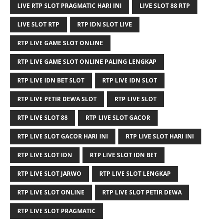
LIVE RTP SLOT PRAGMATIC HARI INI
LIVE SLOT 88 RTP
LIVE SLOT RTP
RTP IDN SLOT LIVE
RTP LIVE GAME SLOT ONLINE
RTP LIVE GAME SLOT ONLINE PALING LENGKAP
RTP LIVE IDN BET SLOT
RTP LIVE IDN SLOT
RTP LIVE PETIR DEWA SLOT
RTP LIVE SLOT
RTP LIVE SLOT 88
RTP LIVE SLOT GACOR
RTP LIVE SLOT GACOR HARI INI
RTP LIVE SLOT HARI INI
RTP LIVE SLOT IDN
RTP LIVE SLOT IDN BET
RTP LIVE SLOT JARWO
RTP LIVE SLOT LENGKAP
RTP LIVE SLOT ONLINE
RTP LIVE SLOT PETIR DEWA
RTP LIVE SLOT PRAGMATIC