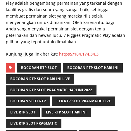
Play adalah pengembang permainan yang terkenal dengan
kualitas grafis dan suara yang sangat baik, sehingga
membuat permainan slot yang mereka rilis selalu
menyenangkan untuk dimainkan. Oleh karena itu, bagi
Anda yang menyukai permainan slot dengan tema
peternakan dan hewan lucu, 7 Piggies Pragmatic Play adalah
pilihan yang tepat untuk dimainkan.
Kunjungi juga link berikut:
https://184.174.34.3
BOCORAN RTP SLOT
BOCORAN RTP SLOT HARI INI
BOCORAN RTP SLOT HARI INI LIVE
BOCORAN RTP SLOT PRAGMATIC HARI INI 2022
BOCORAN SLOT RTP
CEK RTP SLOT PRAGMATIC LIVE
LIVE RTP SLOT
LIVE RTP SLOT HARI INI
LIVE RTP SLOT PRAGMATIC