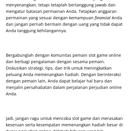
menyenangkan, tetapi tetaplah bertanggung jawab dan
mengatur batasan permainan Anda. Tetapkan anggaran
permainan yang sesuai dengan kemampuan
finansial
Anda
dan jangan pernah bermain dengan uang yang tidak dapat
Anda tanggung kehilangannya.
Bergabunglah dengan komunitas pemain slot game online
dan berbagi pengalaman dengan sesama pemain.
Diskusikan strategi, tips, dan trik untuk meningkatkan
peluang Anda memenangkan hadiah. Dengan berinteraksi
dengan pemain lain, Anda dapat belajar hal baru dan
menjalin persahabatan dalam perjalanan perjudian online
Anda.
Jadi, jangan ragu untuk mencoba slot game dan merasakan
keseruan serta kesempatan memenangkan hadiah besar di