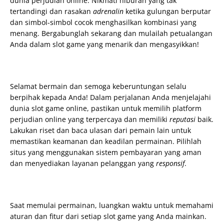
dunia perjudian online. Nikmati hiburan yang tak
tertandingi dan rasakan
adrenalin
ketika gulungan berputar
dan simbol-simbol cocok menghasilkan kombinasi yang
menang. Bergabunglah sekarang dan mulailah petualangan
Anda dalam slot game yang menarik dan mengasyikkan!
Selamat bermain dan semoga keberuntungan selalu
berpihak kepada Anda! Dalam perjalanan Anda menjelajahi
dunia slot game online, pastikan untuk memilih platform
perjudian online yang terpercaya dan memiliki
reputasi
baik.
Lakukan riset dan baca ulasan dari pemain lain untuk
memastikan keamanan dan keadilan permainan. Pilihlah
situs yang menggunakan sistem pembayaran yang aman
dan menyediakan layanan pelanggan yang
responsif
.
Saat memulai permainan, luangkan waktu untuk memahami
aturan dan fitur dari setiap slot game yang Anda mainkan.