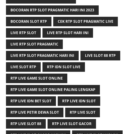
BOCORAN RTP SLOT PRAGMATIC HARI INI 2023
BOCORAN SLOT RTP
CEK RTP SLOT PRAGMATIC LIVE
LIVE RTP SLOT
LIVE RTP SLOT HARI INI
LIVE RTP SLOT PRAGMATIC
LIVE RTP SLOT PRAGMATIC HARI INI
LIVE SLOT 88 RTP
LIVE SLOT RTP
RTP IDN SLOT LIVE
RTP LIVE GAME SLOT ONLINE
RTP LIVE GAME SLOT ONLINE PALING LENGKAP
RTP LIVE IDN BET SLOT
RTP LIVE IDN SLOT
RTP LIVE PETIR DEWA SLOT
RTP LIVE SLOT
RTP LIVE SLOT 88
RTP LIVE SLOT GACOR