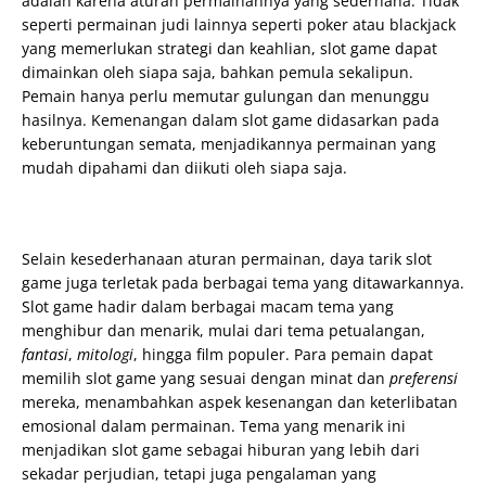
adalah karena aturan permainannya yang sederhana. Tidak
seperti permainan judi lainnya seperti poker atau blackjack
yang memerlukan strategi dan keahlian, slot game dapat
dimainkan oleh siapa saja, bahkan pemula sekalipun.
Pemain hanya perlu memutar gulungan dan menunggu
hasilnya. Kemenangan dalam slot game didasarkan pada
keberuntungan semata, menjadikannya permainan yang
mudah dipahami dan diikuti oleh siapa saja.
Selain kesederhanaan aturan permainan, daya tarik slot
game juga terletak pada berbagai tema yang ditawarkannya.
Slot game hadir dalam berbagai macam tema yang
menghibur dan menarik, mulai dari tema petualangan,
fantasi
,
mitologi
, hingga film populer. Para pemain dapat
memilih slot game yang sesuai dengan minat dan
preferensi
mereka, menambahkan aspek kesenangan dan keterlibatan
emosional dalam permainan. Tema yang menarik ini
menjadikan slot game sebagai hiburan yang lebih dari
sekadar perjudian, tetapi juga pengalaman yang