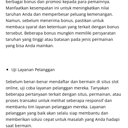
berbagai bonus dan promosi kepada para pemainnya.
Manfaatkan kesempatan ini untuk meningkatkan nilai
taruhan Anda dan memperbesar peluang kemenangan.
Namun, sebelum menerima bonus, pastikan untuk
membaca syarat dan ketentuan yang terkait dengan bonus
tersebut. Beberapa bonus mungkin memiliki persyaratan
taruhan yang tinggi atau batasan pada jenis permainan
yang bisa Anda mainkan.
Uji Layanan Pelanggan
Sebelum benar-benar mendaftar dan bermain di situs slot
online, uji coba layanan pelanggan mereka. Tanyakan
beberapa pertanyaan terkait dengan situs, permainan, atau
proses transaksi untuk melihat seberapa responsif dan
membantu tim layanan pelanggan mereka. Layanan
pelanggan yang baik akan selalu siap membantu dan
memberikan solusi cepat untuk masalah yang Anda hadapi
saat bermain.