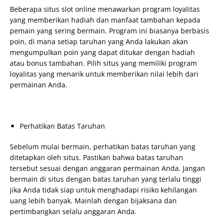
Beberapa situs
slot
online menawarkan program loyalitas
yang memberikan hadiah dan manfaat tambahan kepada
pemain yang sering bermain. Program ini biasanya berbasis
poin, di mana setiap taruhan yang Anda lakukan akan
mengumpulkan poin yang dapat ditukar dengan hadiah
atau bonus tambahan. Pilih situs yang memiliki program
loyalitas yang menarik untuk memberikan nilai lebih dari
permainan Anda.
Perhatikan Batas Taruhan
Sebelum mulai bermain, perhatikan batas taruhan yang
ditetapkan oleh situs. Pastikan bahwa batas taruhan
tersebut sesuai dengan anggaran permainan Anda. Jangan
bermain di situs dengan batas taruhan yang terlalu tinggi
jika Anda tidak siap untuk menghadapi risiko kehilangan
uang lebih banyak. Mainlah dengan bijaksana dan
pertimbangkan selalu anggaran Anda.