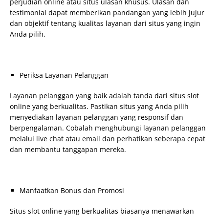
perjudian online atau situs ulasan khusus. Ulasan dan
testimonial dapat memberikan pandangan yang lebih jujur
dan objektif tentang kualitas layanan dari situs yang ingin
Anda pilih.
Periksa Layanan Pelanggan
Layanan pelanggan yang baik adalah tanda dari situs
slot
online yang berkualitas. Pastikan situs yang Anda pilih
menyediakan layanan pelanggan yang responsif dan
berpengalaman. Cobalah menghubungi layanan pelanggan
melalui live chat atau email dan perhatikan seberapa cepat
dan membantu tanggapan mereka.
Manfaatkan Bonus dan Promosi
Situs slot online yang berkualitas biasanya menawarkan