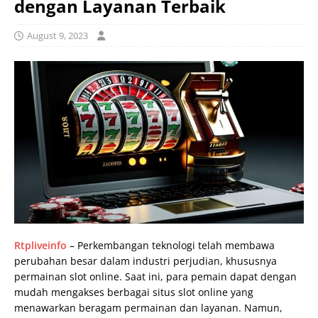
dengan Layanan Terbaik
August 9, 2023
Rtpliveinfo
– Perkembangan teknologi telah membawa
perubahan besar dalam industri perjudian, khususnya
permainan
slot
online. Saat ini, para pemain dapat dengan
mudah mengakses berbagai situs slot online yang
menawarkan beragam permainan dan layanan. Namun,