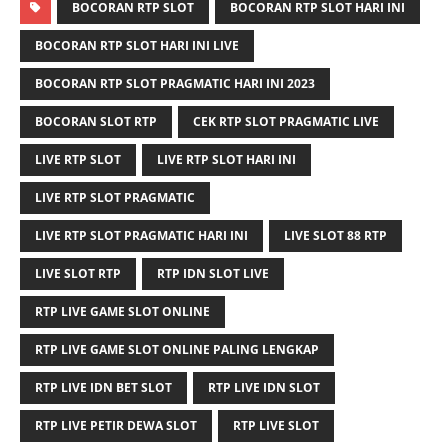
BOCORAN RTP SLOT
BOCORAN RTP SLOT HARI INI
BOCORAN RTP SLOT HARI INI LIVE
BOCORAN RTP SLOT PRAGMATIC HARI INI 2023
BOCORAN SLOT RTP
CEK RTP SLOT PRAGMATIC LIVE
LIVE RTP SLOT
LIVE RTP SLOT HARI INI
LIVE RTP SLOT PRAGMATIC
LIVE RTP SLOT PRAGMATIC HARI INI
LIVE SLOT 88 RTP
LIVE SLOT RTP
RTP IDN SLOT LIVE
RTP LIVE GAME SLOT ONLINE
RTP LIVE GAME SLOT ONLINE PALING LENGKAP
RTP LIVE IDN BET SLOT
RTP LIVE IDN SLOT
RTP LIVE PETIR DEWA SLOT
RTP LIVE SLOT