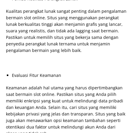
Kualitas perangkat lunak sangat penting dalam pengalaman
bermain slot online. Situs yang menggunakan perangkat
lunak berkualitas tinggi akan menjamin grafis yang lancar,
suara yang realistis, dan tidak ada lagging saat bermain.
Pastikan untuk memilih situs yang bekerja sama dengan
penyedia perangkat lunak ternama untuk menjamin
pengalaman bermain yang lebih baik.
Evaluasi Fitur Keamanan
Keamanan adalah hal utama yang harus dipertimbangkan
saat bermain slot online. Pastikan situs yang Anda pilih
memiliki enkripsi yang kuat untuk melindungi data pribadi
dan keuangan Anda. Selain itu, cari situs yang memiliki
kebijakan privasi yang jelas dan transparan. Situs yang baik
juga akan menawarkan opsi keamanan tambahan seperti
otentikasi dua faktor untuk melindungi akun Anda dari